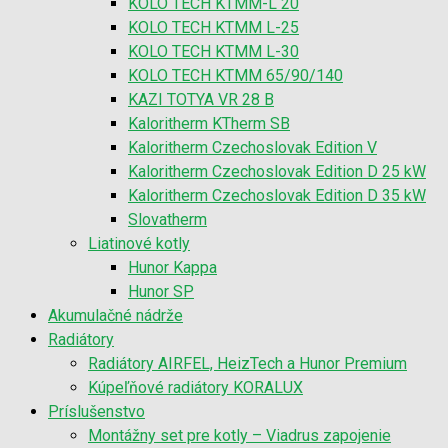
KOLO TECH KTMM-L 20
KOLO TECH KTMM L-25
KOLO TECH KTMM L-30
KOLO TECH KTMM 65/90/140
KAZI TOTYA VR 28 B
Kaloritherm KTherm SB
Kaloritherm Czechoslovak Edition V
Kaloritherm Czechoslovak Edition D 25 kW
Kaloritherm Czechoslovak Edition D 35 kW
Slovatherm
Liatinové kotly
Hunor Kappa
Hunor SP
Akumulačné nádrže
Radiátory
Radiátory AIRFEL, HeizTech a Hunor Premium
Kúpeľňové radiátory KORALUX
Príslušenstvo
Montážny set pre kotly – Viadrus zapojenie