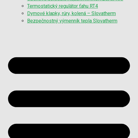
Termostatický regulátor ťahu RT4
Dymové klapky, rúry, kolená – Slovatherm
Bezpečnostný výmenník tepla Slovatherm