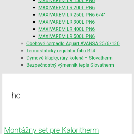
MAXIVAREM LR 150L PN6
MAXIVAREM LR 200L PN6
MAXIVAREM LR 250L PN6 6/4″
MAXIVAREM LR 300L PN6
MAXIVAREM LR 400L PN6
MAXIVAREM LR 500L PN6
Obehové čerpadlo Aquart AVANSA 25/6/130
Termostatický regulátor ťahu RT4
Dymové klapky, rúry, kolená – Slovatherm
Bezpečnostný výmenník tepla Slovatherm
hc
Montážny set pre Kaloritherm