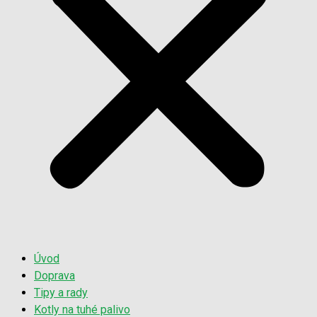
Úvod
Doprava
Tipy a rady
Kotly na tuhé palivo