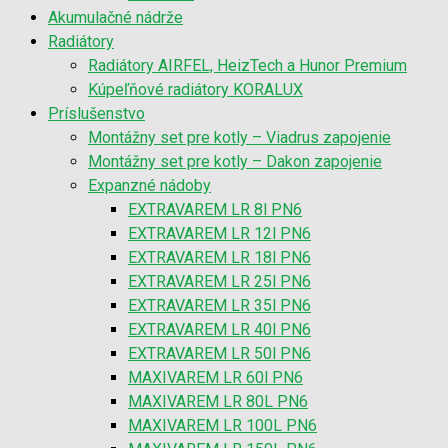
Akumulačné nádrže
Radiátory
Radiátory AIRFEL, HeizTech a Hunor Premium
Kúpeľňové radiátory KORALUX
Príslušenstvo
Montážny set pre kotly – Viadrus zapojenie
Montážny set pre kotly – Dakon zapojenie
Expanzné nádoby
EXTRAVAREM LR 8l PN6
EXTRAVAREM LR 12l PN6
EXTRAVAREM LR 18l PN6
EXTRAVAREM LR 25l PN6
EXTRAVAREM LR 35l PN6
EXTRAVAREM LR 40l PN6
EXTRAVAREM LR 50l PN6
MAXIVAREM LR 60l PN6
MAXIVAREM LR 80L PN6
MAXIVAREM LR 100L PN6