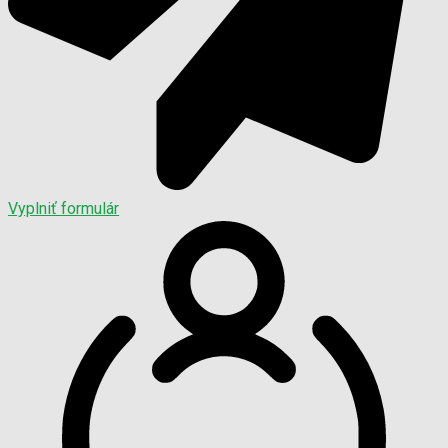
Vyplniť formulár