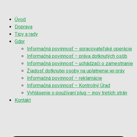
Úvod
Doprava
Tipy a rady
Gdpr
Informačná povinnosť – spracovateľské operácie
Informačná povinnosť – práva dotknutých osôb
Informačná povinnosť – uchádzači o zamestnanie
Žiadosť dotknutej osoby na uplatnenie jej práv
Informačná povinnosť – reklamácie
Informačná povinnosť – Kontrolný Úrad
Vyhlásenie o používaní plug – inov tretích strán
Kontakt