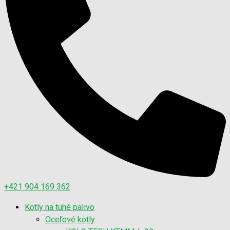
+421 904 169 362
Kotly na tuhé palivo
Oceľové kotly