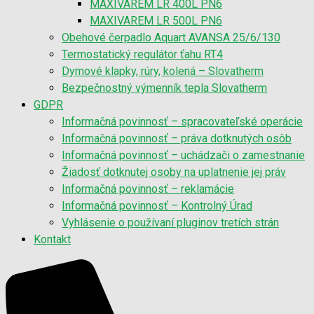
MAXIVAREM LR 400L PN6
MAXIVAREM LR 500L PN6
Obehové čerpadlo Aquart AVANSA 25/6/130
Termostatický regulátor ťahu RT4
Dymové klapky, rúry, kolená – Slovatherm
Bezpečnostný výmenník tepla Slovatherm
GDPR
Informačná povinnosť – spracovateľské operácie
Informačná povinnosť – práva dotknutých osôb
Informačná povinnosť – uchádzači o zamestnanie
Žiadosť dotknutej osoby na uplatnenie jej práv
Informačná povinnosť – reklamácie
Informačná povinnosť – Kontrolný Úrad
Vyhlásenie o používaní pluginov tretích strán
Kontakt