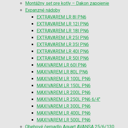
Montážny set pre kotly – Dakon zapojenie
Expanzné nádoby
EXTRAVAREM LR 8l PN6
EXTRAVAREM LR 12l PN6
EXTRAVAREM LR 18l PN6
EXTRAVAREM LR 25l PN6
EXTRAVAREM LR 35l PN6
EXTRAVAREM LR 40l PN6
EXTRAVAREM LR 50l PN6
MAXIVAREM LR 60l PN6
MAXIVAREM LR 80L PN6
MAXIVAREM LR 100L PN6
MAXIVAREM LR 150L PN6
MAXIVAREM LR 200L PN6
MAXIVAREM LR 250L PN6 6/4″
MAXIVAREM LR 300L PN6
MAXIVAREM LR 400L PN6
MAXIVAREM LR 500L PN6
Obehové čerpadlo Aquart AVANSA 25/6/130