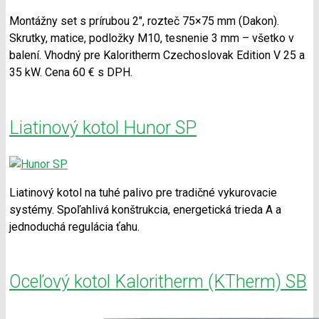
Montážny set s prírubou 2″, rozteč 75×75 mm (Dakon).
Skrutky, matice, podložky M10, tesnenie 3 mm – všetko v
balení. Vhodný pre Kaloritherm Czechoslovak Edition V 25 a
35 kW. Cena 60 € s DPH.
Liatinový kotol Hunor SP
Liatinový kotol na tuhé palivo pre tradičné vykurovacie
systémy. Spoľahlivá konštrukcia, energetická trieda A a
jednoduchá regulácia ťahu.
Oceľový kotol Kaloritherm (KTherm) SB