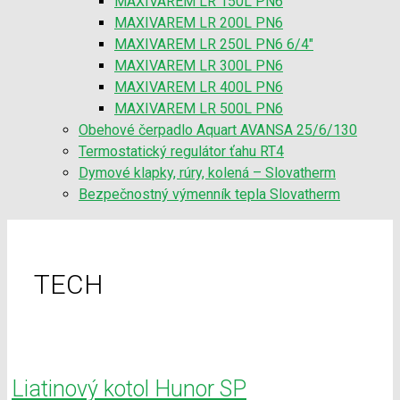
MAXIVAREM LR 150L PN6
MAXIVAREM LR 200L PN6
MAXIVAREM LR 250L PN6 6/4″
MAXIVAREM LR 300L PN6
MAXIVAREM LR 400L PN6
MAXIVAREM LR 500L PN6
Obehové čerpadlo Aquart AVANSA 25/6/130
Termostatický regulátor ťahu RT4
Dymové klapky, rúry, kolená – Slovatherm
Bezpečnostný výmenník tepla Slovatherm
TECH
Liatinový kotol Hunor SP