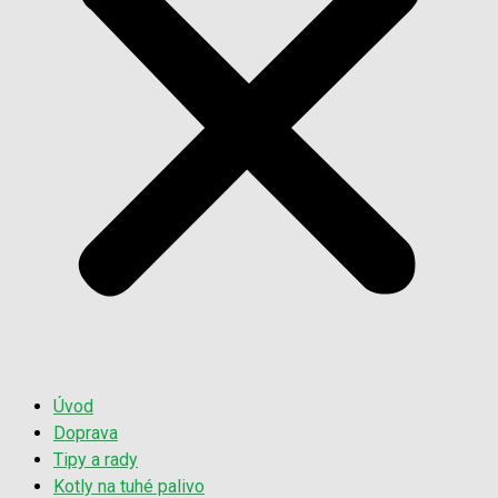
Úvod
Doprava
Tipy a rady
Kotly na tuhé palivo