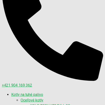
+421 904 169 362
Kotly na tuhé palivo
Oceľové kotly