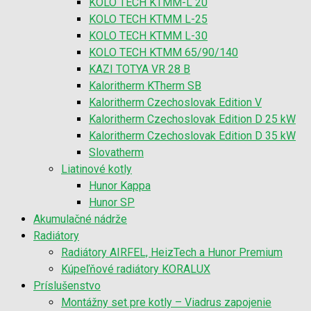
KOLO TECH KTMM-L 20
KOLO TECH KTMM L-25
KOLO TECH KTMM L-30
KOLO TECH KTMM 65/90/140
KAZI TOTYA VR 28 B
Kaloritherm KTherm SB
Kaloritherm Czechoslovak Edition V
Kaloritherm Czechoslovak Edition D 25 kW
Kaloritherm Czechoslovak Edition D 35 kW
Slovatherm
Liatinové kotly
Hunor Kappa
Hunor SP
Akumulačné nádrže
Radiátory
Radiátory AIRFEL, HeizTech a Hunor Premium
Kúpeľňové radiátory KORALUX
Príslušenstvo
Montážny set pre kotly – Viadrus zapojenie