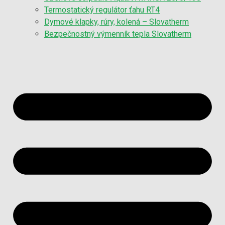
Termostatický regulátor ťahu RT4
Dymové klapky, rúry, kolená – Slovatherm
Bezpečnostný výmenník tepla Slovatherm