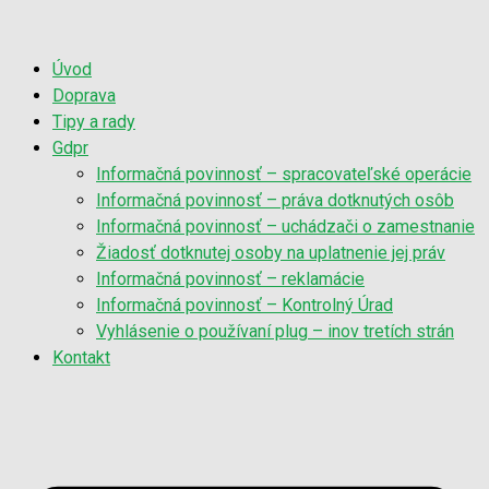
Úvod
Doprava
Tipy a rady
Gdpr
Informačná povinnosť – spracovateľské operácie
Informačná povinnosť – práva dotknutých osôb
Informačná povinnosť – uchádzači o zamestnanie
Žiadosť dotknutej osoby na uplatnenie jej práv
Informačná povinnosť – reklamácie
Informačná povinnosť – Kontrolný Úrad
Vyhlásenie o používaní plug – inov tretích strán
Kontakt