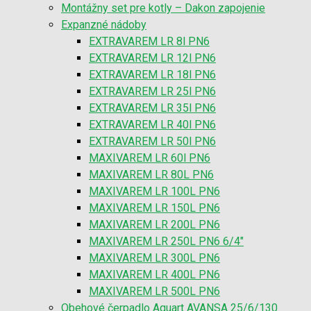
Montážny set pre kotly – Dakon zapojenie
Expanzné nádoby
EXTRAVAREM LR 8l PN6
EXTRAVAREM LR 12l PN6
EXTRAVAREM LR 18l PN6
EXTRAVAREM LR 25l PN6
EXTRAVAREM LR 35l PN6
EXTRAVAREM LR 40l PN6
EXTRAVAREM LR 50l PN6
MAXIVAREM LR 60l PN6
MAXIVAREM LR 80L PN6
MAXIVAREM LR 100L PN6
MAXIVAREM LR 150L PN6
MAXIVAREM LR 200L PN6
MAXIVAREM LR 250L PN6 6/4″
MAXIVAREM LR 300L PN6
MAXIVAREM LR 400L PN6
MAXIVAREM LR 500L PN6
Obehové čerpadlo Aquart AVANSA 25/6/130