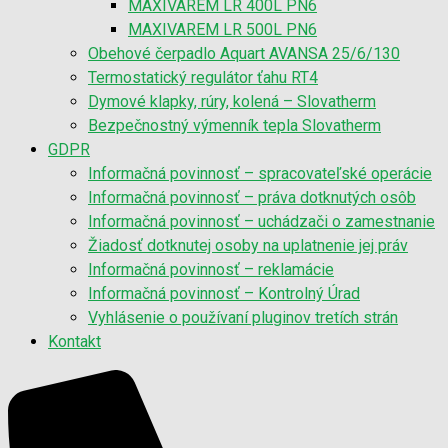
MAXIVAREM LR 400L PN6
MAXIVAREM LR 500L PN6
Obehové čerpadlo Aquart AVANSA 25/6/130
Termostatický regulátor ťahu RT4
Dymové klapky, rúry, kolená – Slovatherm
Bezpečnostný výmenník tepla Slovatherm
GDPR
Informačná povinnosť – spracovateľské operácie
Informačná povinnosť – práva dotknutých osôb
Informačná povinnosť – uchádzači o zamestnanie
Žiadosť dotknutej osoby na uplatnenie jej práv
Informačná povinnosť – reklamácie
Informačná povinnosť – Kontrolný Úrad
Vyhlásenie o používaní pluginov tretích strán
Kontakt