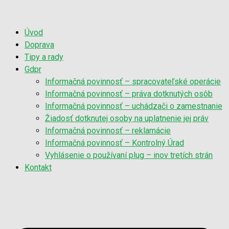
Úvod
Doprava
Tipy a rady
Gdpr
Informačná povinnosť – spracovateľské operácie
Informačná povinnosť – práva dotknutých osôb
Informačná povinnosť – uchádzači o zamestnanie
Žiadosť dotknutej osoby na uplatnenie jej práv
Informačná povinnosť – reklamácie
Informačná povinnosť – Kontrolný Úrad
Vyhlásenie o používaní plug – inov tretích strán
Kontakt