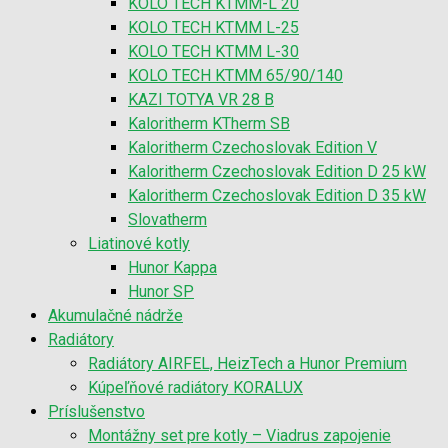
KOLO TECH KTMM-L 20
KOLO TECH KTMM L-25
KOLO TECH KTMM L-30
KOLO TECH KTMM 65/90/140
KAZI TOTYA VR 28 B
Kaloritherm KTherm SB
Kaloritherm Czechoslovak Edition V
Kaloritherm Czechoslovak Edition D 25 kW
Kaloritherm Czechoslovak Edition D 35 kW
Slovatherm
Liatinové kotly
Hunor Kappa
Hunor SP
Akumulačné nádrže
Radiátory
Radiátory AIRFEL, HeizTech a Hunor Premium
Kúpeľňové radiátory KORALUX
Príslušenstvo
Montážny set pre kotly – Viadrus zapojenie