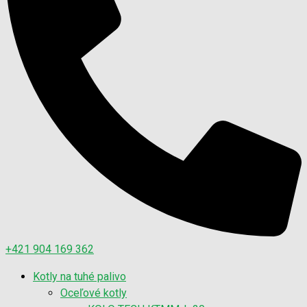
+421 904 169 362
Kotly na tuhé palivo
Oceľové kotly