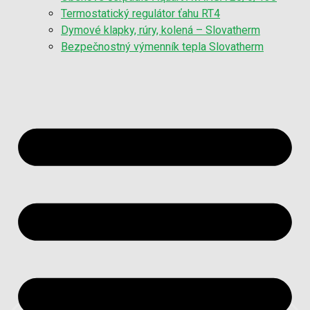
Termostatický regulátor ťahu RT4
Dymové klapky, rúry, kolená – Slovatherm
Bezpečnostný výmenník tepla Slovatherm