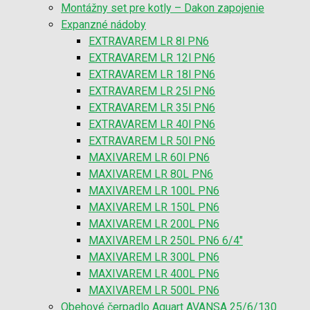
Montážny set pre kotly – Dakon zapojenie
Expanzné nádoby
EXTRAVAREM LR 8l PN6
EXTRAVAREM LR 12l PN6
EXTRAVAREM LR 18l PN6
EXTRAVAREM LR 25l PN6
EXTRAVAREM LR 35l PN6
EXTRAVAREM LR 40l PN6
EXTRAVAREM LR 50l PN6
MAXIVAREM LR 60l PN6
MAXIVAREM LR 80L PN6
MAXIVAREM LR 100L PN6
MAXIVAREM LR 150L PN6
MAXIVAREM LR 200L PN6
MAXIVAREM LR 250L PN6 6/4″
MAXIVAREM LR 300L PN6
MAXIVAREM LR 400L PN6
MAXIVAREM LR 500L PN6
Obehové čerpadlo Aquart AVANSA 25/6/130