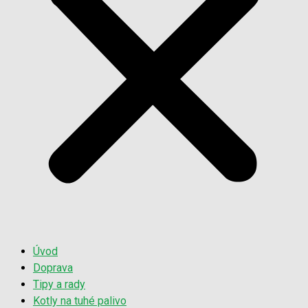
Úvod
Doprava
Tipy a rady
Kotly na tuhé palivo