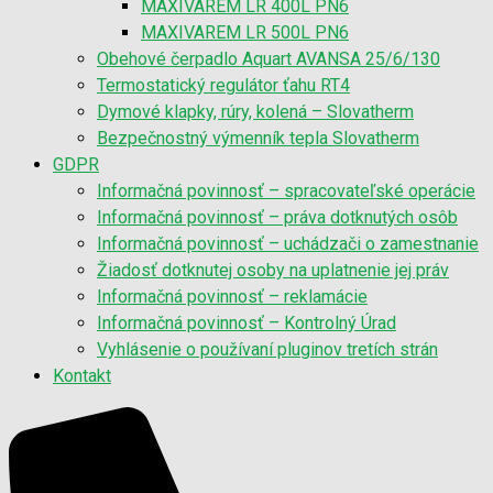
MAXIVAREM LR 400L PN6
MAXIVAREM LR 500L PN6
Obehové čerpadlo Aquart AVANSA 25/6/130
Termostatický regulátor ťahu RT4
Dymové klapky, rúry, kolená – Slovatherm
Bezpečnostný výmenník tepla Slovatherm
GDPR
Informačná povinnosť – spracovateľské operácie
Informačná povinnosť – práva dotknutých osôb
Informačná povinnosť – uchádzači o zamestnanie
Žiadosť dotknutej osoby na uplatnenie jej práv
Informačná povinnosť – reklamácie
Informačná povinnosť – Kontrolný Úrad
Vyhlásenie o používaní pluginov tretích strán
Kontakt