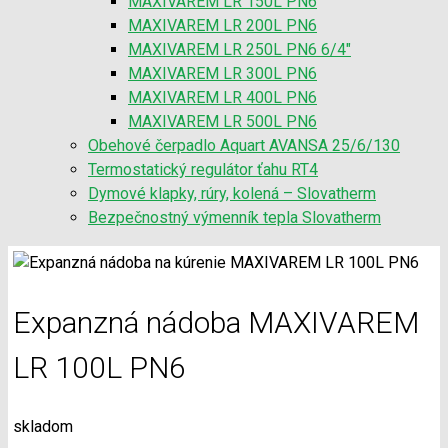
MAXIVAREM LR 150L PN6
MAXIVAREM LR 200L PN6
MAXIVAREM LR 250L PN6 6/4″
MAXIVAREM LR 300L PN6
MAXIVAREM LR 400L PN6
MAXIVAREM LR 500L PN6
Obehové čerpadlo Aquart AVANSA 25/6/130
Termostatický regulátor ťahu RT4
Dymové klapky, rúry, kolená – Slovatherm
Bezpečnostný výmenník tepla Slovatherm
Expanzná nádoba MAXIVAREM
LR 100L PN6
skladom