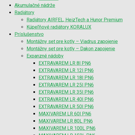
Akumulačné nádrže
Radiátory
Radiátory AIRFEL, HeizTech a Hunor Premium
Kúpeľňové radiátory KORALUX
Príslušenstvo
Montážny set pre kotly – Viadrus zapojenie
Montážny set pre kotly – Dakon zapojenie
Expanzné nádoby
EXTRAVAREM LR 8l PN6
EXTRAVAREM LR 12l PN6
EXTRAVAREM LR 18l PN6
EXTRAVAREM LR 25l PN6
EXTRAVAREM LR 35l PN6
EXTRAVAREM LR 40l PN6
EXTRAVAREM LR 50l PN6
MAXIVAREM LR 60l PN6
MAXIVAREM LR 80L PN6
MAXIVAREM LR 100L PN6