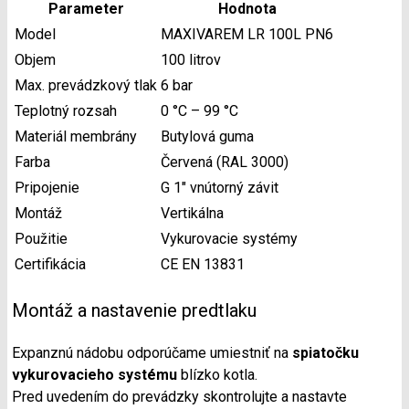
Parameter
Hodnota
Model
MAXIVAREM LR 100L PN6
Objem
100 litrov
Max. prevádzkový tlak
6 bar
Teplotný rozsah
0 °C – 99 °C
Materiál membrány
Butylová guma
Farba
Červená (RAL 3000)
Pripojenie
G 1″ vnútorný závit
Montáž
Vertikálna
Použitie
Vykurovacie systémy
Certifikácia
CE EN 13831
Montáž a nastavenie predtlaku
Expanznú nádobu odporúčame umiestniť na
spiatočku
vykurovacieho systému
blízko kotla.
Pred uvedením do prevádzky skontrolujte a nastavte