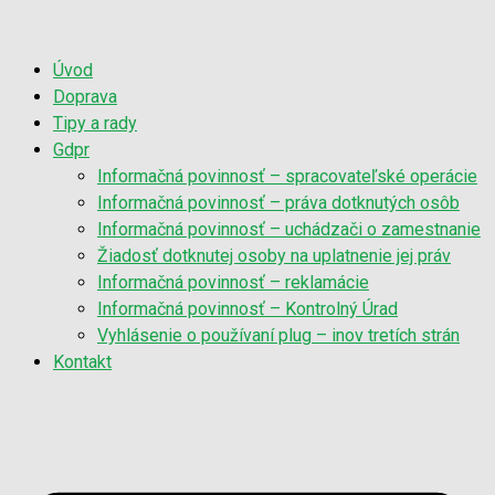
Úvod
Doprava
Tipy a rady
Gdpr
Informačná povinnosť – spracovateľské operácie
Informačná povinnosť – práva dotknutých osôb
Informačná povinnosť – uchádzači o zamestnanie
Žiadosť dotknutej osoby na uplatnenie jej práv
Informačná povinnosť – reklamácie
Informačná povinnosť – Kontrolný Úrad
Vyhlásenie o používaní plug – inov tretích strán
Kontakt