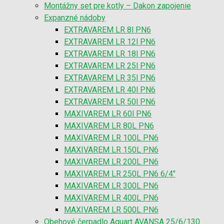
Montážny set pre kotly – Dakon zapojenie
Expanzné nádoby
EXTRAVAREM LR 8l PN6
EXTRAVAREM LR 12l PN6
EXTRAVAREM LR 18l PN6
EXTRAVAREM LR 25l PN6
EXTRAVAREM LR 35l PN6
EXTRAVAREM LR 40l PN6
EXTRAVAREM LR 50l PN6
MAXIVAREM LR 60l PN6
MAXIVAREM LR 80L PN6
MAXIVAREM LR 100L PN6
MAXIVAREM LR 150L PN6
MAXIVAREM LR 200L PN6
MAXIVAREM LR 250L PN6 6/4″
MAXIVAREM LR 300L PN6
MAXIVAREM LR 400L PN6
MAXIVAREM LR 500L PN6
Obehové čerpadlo Aquart AVANSA 25/6/130