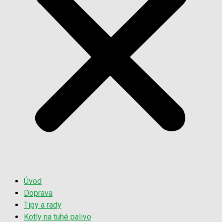
Úvod
Doprava
Tipy a rady
Kotly na tuhé palivo