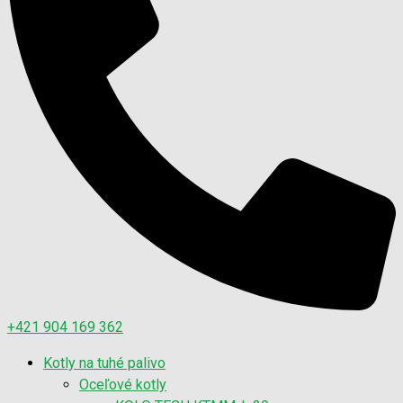
+421 904 169 362
Kotly na tuhé palivo
Oceľové kotly