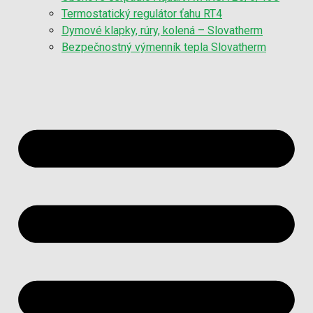
Termostatický regulátor ťahu RT4
Dymové klapky, rúry, kolená – Slovatherm
Bezpečnostný výmenník tepla Slovatherm