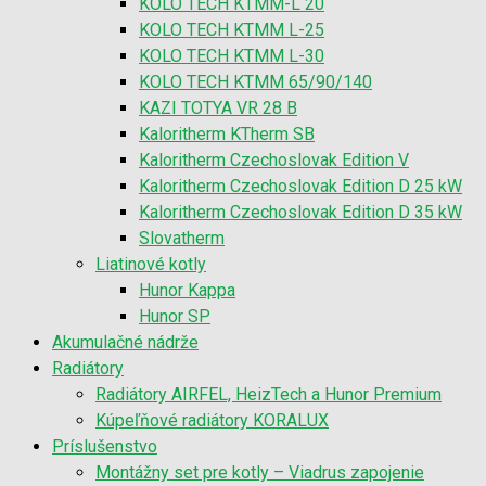
KOLO TECH KTMM-L 20
KOLO TECH KTMM L-25
KOLO TECH KTMM L-30
KOLO TECH KTMM 65/90/140
KAZI TOTYA VR 28 B
Kaloritherm KTherm SB
Kaloritherm Czechoslovak Edition V
Kaloritherm Czechoslovak Edition D 25 kW
Kaloritherm Czechoslovak Edition D 35 kW
Slovatherm
Liatinové kotly
Hunor Kappa
Hunor SP
Akumulačné nádrže
Radiátory
Radiátory AIRFEL, HeizTech a Hunor Premium
Kúpeľňové radiátory KORALUX
Príslušenstvo
Montážny set pre kotly – Viadrus zapojenie