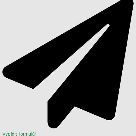
Vyplniť formulár