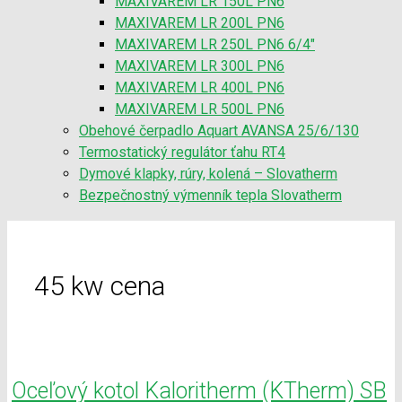
MAXIVAREM LR 150L PN6
MAXIVAREM LR 200L PN6
MAXIVAREM LR 250L PN6 6/4″
MAXIVAREM LR 300L PN6
MAXIVAREM LR 400L PN6
MAXIVAREM LR 500L PN6
Obehové čerpadlo Aquart AVANSA 25/6/130
Termostatický regulátor ťahu RT4
Dymové klapky, rúry, kolená – Slovatherm
Bezpečnostný výmenník tepla Slovatherm
45 kw cena
Oceľový kotol Kaloritherm (KTherm) SB