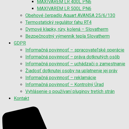
MAXIVAREM LR 400L PN6
MAXIVAREM LR 500L PN6
Obehové čerpadlo Aquart AVANSA 25/6/130
Termostatický regulátor ťahu RT4
Dymové klapky, rúry, kolená – Slovatherm
Bezpečnostný výmenník tepla Slovatherm
GDPR
Informačná povinnosť – spracovateľské operácie
Informačná povinnosť – práva dotknutých osôb
Informačná povinnosť – uchádzači o zamestnanie
Žiadosť dotknutej osoby na uplatnenie jej práv
Informačná povinnosť – reklamácie
Informačná povinnosť – Kontrolný Úrad
Vyhlásenie o používaní pluginov tretích strán
Kontakt