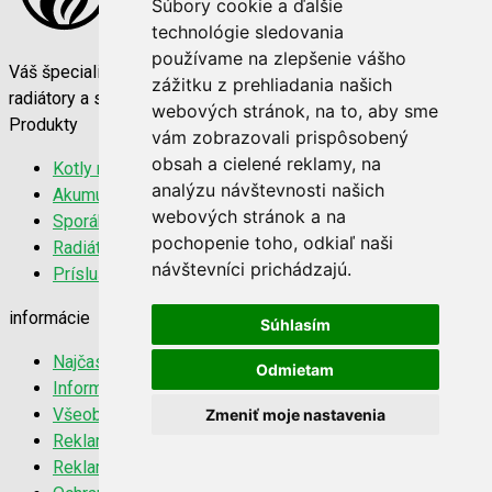
Súbory cookie a ďalšie
technológie sledovania
používame na zlepšenie vášho
Váš špecialista na vykurovaciu techniku. Kvalitné kotly,
zážitku z prehliadania našich
radiátory a sporáky za najlepšie ceny na trhu.
webových stránok, na to, aby sme
Produkty
vám zobrazovali prispôsobený
obsah a cielené reklamy, na
Kotly na tuhé palivo
analýzu návštevnosti našich
Akumulačné nádrže
webových stránok a na
Sporáky a kachle
pochopenie toho, odkiaľ naši
Radiátory 22K
návštevníci prichádzajú.
Príslušenstvo
informácie
Súhlasím
Najčastejšie otázky
Odmietam
Informácie o doprave
Všeobecné obchodné podmienky
Zmeniť moje nastavenia
Reklamačný poriadok
Reklamačný protokol