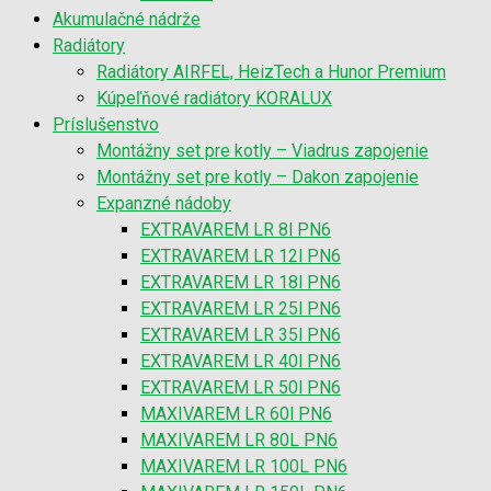
Akumulačné nádrže
Radiátory
Radiátory AIRFEL, HeizTech a Hunor Premium
Kúpeľňové radiátory KORALUX
Príslušenstvo
Montážny set pre kotly – Viadrus zapojenie
Montážny set pre kotly – Dakon zapojenie
Expanzné nádoby
EXTRAVAREM LR 8l PN6
EXTRAVAREM LR 12l PN6
EXTRAVAREM LR 18l PN6
EXTRAVAREM LR 25l PN6
EXTRAVAREM LR 35l PN6
EXTRAVAREM LR 40l PN6
EXTRAVAREM LR 50l PN6
MAXIVAREM LR 60l PN6
MAXIVAREM LR 80L PN6
MAXIVAREM LR 100L PN6