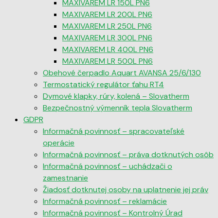
MAXIVAREM LR 150L PN6
MAXIVAREM LR 200L PN6
MAXIVAREM LR 250L PN6
MAXIVAREM LR 300L PN6
MAXIVAREM LR 400L PN6
MAXIVAREM LR 500L PN6
Obehové čerpadlo Aquart AVANSA 25/6/130
Termostatický regulátor ťahu RT4
Dymové klapky, rúry, kolená – Slovatherm
Bezpečnostný výmenník tepla Slovatherm
GDPR
Informačná povinnosť – spracovateľské
operácie
Informačná povinnosť – práva dotknutých osôb
Informačná povinnosť – uchádzači o
zamestnanie
Žiadosť dotknutej osoby na uplatnenie jej práv
Informačná povinnosť – reklamácie
Informačná povinnosť – Kontrolný Úrad