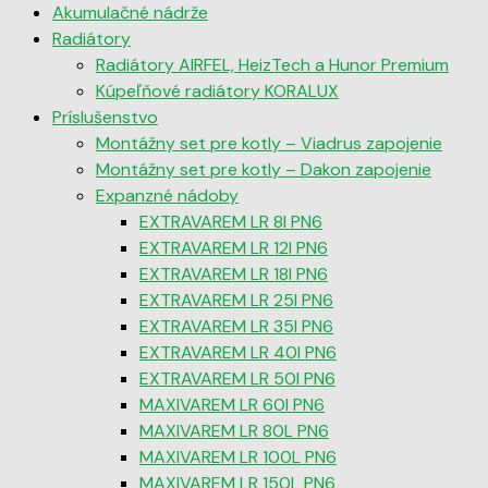
Akumulačné nádrže
Radiátory
Radiátory AIRFEL, HeizTech a Hunor Premium
Kúpeľňové radiátory KORALUX
Príslušenstvo
Montážny set pre kotly – Viadrus zapojenie
Montážny set pre kotly – Dakon zapojenie
Expanzné nádoby
EXTRAVAREM LR 8l PN6
EXTRAVAREM LR 12l PN6
EXTRAVAREM LR 18l PN6
EXTRAVAREM LR 25l PN6
EXTRAVAREM LR 35l PN6
EXTRAVAREM LR 40l PN6
EXTRAVAREM LR 50l PN6
MAXIVAREM LR 60l PN6
MAXIVAREM LR 80L PN6
MAXIVAREM LR 100L PN6
MAXIVAREM LR 150L PN6