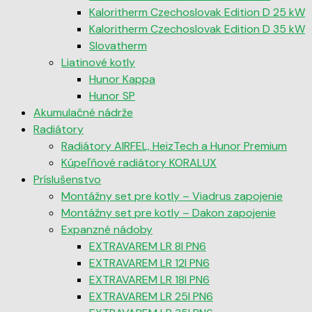
Kaloritherm Czechoslovak Edition D 25 kW
Kaloritherm Czechoslovak Edition D 35 kW
Slovatherm
Liatinové kotly
Hunor Kappa
Hunor SP
Akumulačné nádrže
Radiátory
Radiátory AIRFEL, HeizTech a Hunor Premium
Kúpeľňové radiátory KORALUX
Príslušenstvo
Montážny set pre kotly – Viadrus zapojenie
Montážny set pre kotly – Dakon zapojenie
Expanzné nádoby
EXTRAVAREM LR 8l PN6
EXTRAVAREM LR 12l PN6
EXTRAVAREM LR 18l PN6
EXTRAVAREM LR 25l PN6