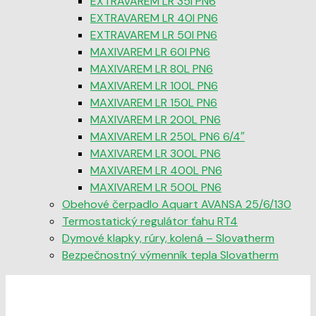
EXTRAVAREM LR 35l PN6
EXTRAVAREM LR 40l PN6
EXTRAVAREM LR 50l PN6
MAXIVAREM LR 60l PN6
MAXIVAREM LR 80L PN6
MAXIVAREM LR 100L PN6
MAXIVAREM LR 150L PN6
MAXIVAREM LR 200L PN6
MAXIVAREM LR 250L PN6 6/4″
MAXIVAREM LR 300L PN6
MAXIVAREM LR 400L PN6
MAXIVAREM LR 500L PN6
Obehové čerpadlo Aquart AVANSA 25/6/130
Termostatický regulátor ťahu RT4
Dymové klapky, rúry, kolená – Slovatherm
Bezpečnostný výmenník tepla Slovatherm