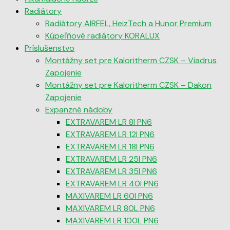
Radiátory
Radiátory AIRFEL, HeizTech a Hunor Premium
Kúpeľňové radiátory KORALUX
Príslušenstvo
Montážny set pre Kaloritherm CZSK – Viadrus
Zapojenie
Montážny set pre Kaloritherm CZSK – Dakon
Zapojenie
Expanzné nádoby
EXTRAVAREM LR 8l PN6
EXTRAVAREM LR 12l PN6
EXTRAVAREM LR 18l PN6
EXTRAVAREM LR 25l PN6
EXTRAVAREM LR 35l PN6
EXTRAVAREM LR 40l PN6
MAXIVAREM LR 60l PN6
MAXIVAREM LR 80L PN6
MAXIVAREM LR 100L PN6