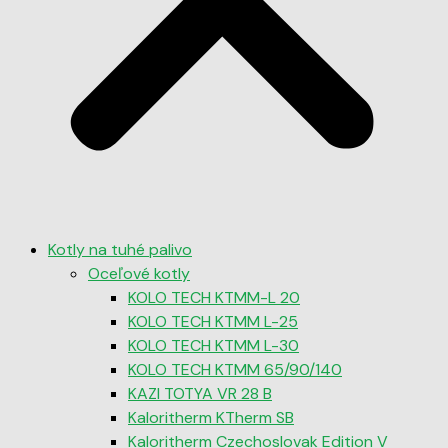
Kotly na tuhé palivo
Oceľové kotly
KOLO TECH KTMM-L 20
KOLO TECH KTMM L-25
KOLO TECH KTMM L-30
KOLO TECH KTMM 65/90/140
KAZI TOTYA VR 28 B
Kaloritherm KTherm SB
Kaloritherm Czechoslovak Edition V