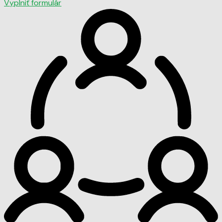
Vyplniť formulár