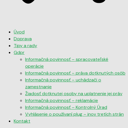
Úvod
Doprava
Tipy a rady
Gdpr
Informačná povinnosť – spracovateľské
operácie
Informačná povinnosť – práva dotknutých osôb
Informačná povinnosť – uchádzači o
zamestnanie
Žiadosť dotknutej osoby na uplatnenie jej práv
Informačná povinnosť – reklamácie
Informačná povinnosť – Kontrolný Úrad
Vyhlásenie o používaní plug – inov tretích strán
Kontakt