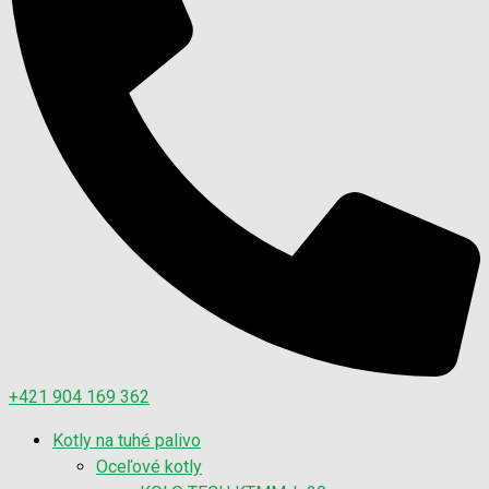
+421 904 169 362
Kotly na tuhé palivo
Oceľové kotly