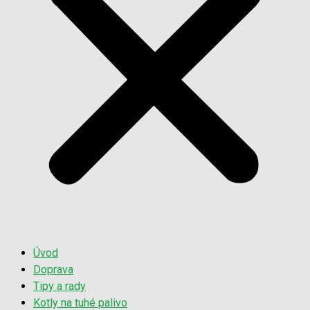
Úvod
Doprava
Tipy a rady
Kotly na tuhé palivo