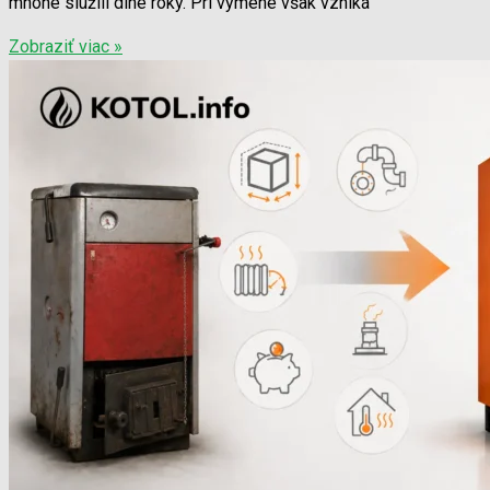
mnohé slúžili dlhé roky. Pri výmene však vzniká
Zobraziť viac »