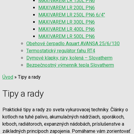
MAXIVAREM LR 150L PN6
MAXIVAREM LR 200L PN6
MAXIVAREM LR 250L PN6 6/4″
MAXIVAREM LR 300L PN6
MAXIVAREM LR 400L PN6
MAXIVAREM LR 500L PN6
Obehové čerpadlo Aquart AVANSA 25/6/130
Termostatický regulátor ťahu RT4
Dymové klapky, rúry, kolená – Slovatherm
Bezpečnostný výmenník tepla Slovatherm
Úvod
»
Tipy a rady
Tipy a rady
Praktické tipy a rady zo sveta vykurovacej techniky. Články o
kotloch na tuhé palivo, akumulačných nádržiach, sporákoch,
krboch, radiátoroch, expanzných nádobách, príslušenstve a
základných princípoch zapojenia. Pomáhame vám zorientovať