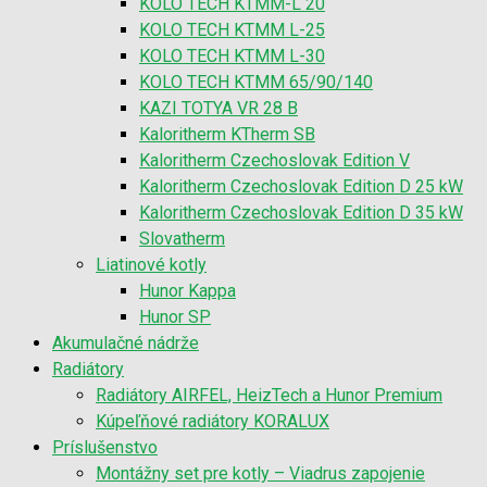
KOLO TECH KTMM-L 20
KOLO TECH KTMM L-25
KOLO TECH KTMM L-30
KOLO TECH KTMM 65/90/140
KAZI TOTYA VR 28 B
Kaloritherm KTherm SB
Kaloritherm Czechoslovak Edition V
Kaloritherm Czechoslovak Edition D 25 kW
Kaloritherm Czechoslovak Edition D 35 kW
Slovatherm
Liatinové kotly
Hunor Kappa
Hunor SP
Akumulačné nádrže
Radiátory
Radiátory AIRFEL, HeizTech a Hunor Premium
Kúpeľňové radiátory KORALUX
Príslušenstvo
Montážny set pre kotly – Viadrus zapojenie