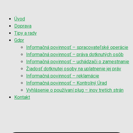
Úvod
Doprava
Tipy a rady
Gdpr
Informačná povinnosť – spracovateľské operácie
Informačná povinnosť – práva dotknutých osôb
Informačná povinnosť – uchádzači o zamestnanie
Žiadosť dotknutej osoby na uplatnenie jej práv
Informačná povinnosť – reklamácie
Informačná povinnosť – Kontrolný Úrad
Vyhlásenie o používaní plug – inov tretích strán
Kontakt