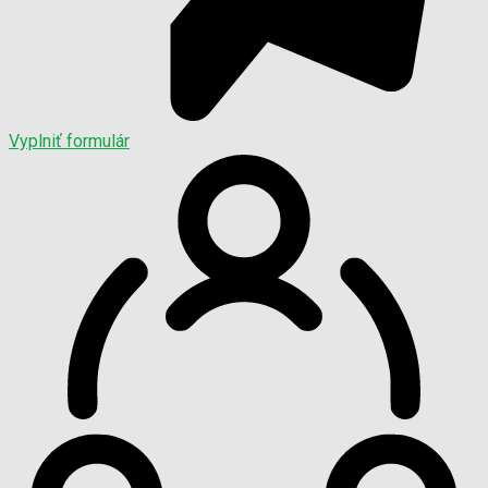
Vyplniť formulár