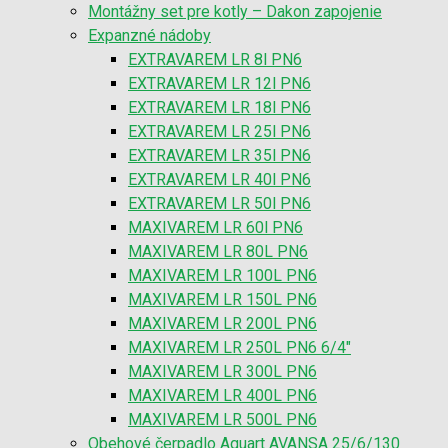
Montážny set pre kotly – Dakon zapojenie
Expanzné nádoby
EXTRAVAREM LR 8l PN6
EXTRAVAREM LR 12l PN6
EXTRAVAREM LR 18l PN6
EXTRAVAREM LR 25l PN6
EXTRAVAREM LR 35l PN6
EXTRAVAREM LR 40l PN6
EXTRAVAREM LR 50l PN6
MAXIVAREM LR 60l PN6
MAXIVAREM LR 80L PN6
MAXIVAREM LR 100L PN6
MAXIVAREM LR 150L PN6
MAXIVAREM LR 200L PN6
MAXIVAREM LR 250L PN6 6/4″
MAXIVAREM LR 300L PN6
MAXIVAREM LR 400L PN6
MAXIVAREM LR 500L PN6
Obehové čerpadlo Aquart AVANSA 25/6/130