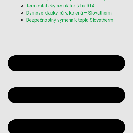
Termostatický regulátor ťahu RT4
Dymové klapky, rúry, kolená – Slovatherm
Bezpečnostný výmenník tepla Slovatherm