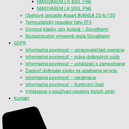
MAXIVAREM LR 400L PN6
MAXIVAREM LR 500L PN6
Obehové čerpadlo Aquart AVANSA 25/6/130
Termostatický regulátor ťahu RT4
Dymové klapky, rúry, kolená – Slovatherm
Bezpečnostný výmenník tepla Slovatherm
GDPR
Informačná povinnosť – spracovateľské operácie
Informačná povinnosť – práva dotknutých osôb
Informačná povinnosť – uchádzači o zamestnanie
Žiadosť dotknutej osoby na uplatnenie jej práv
Informačná povinnosť – reklamácie
Informačná povinnosť – Kontrolný Úrad
Vyhlásenie o používaní pluginov tretích strán
Kontakt