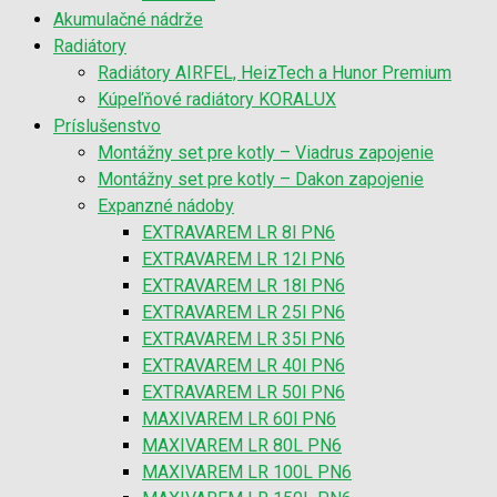
Akumulačné nádrže
Radiátory
Radiátory AIRFEL, HeizTech a Hunor Premium
Kúpeľňové radiátory KORALUX
Príslušenstvo
Montážny set pre kotly – Viadrus zapojenie
Montážny set pre kotly – Dakon zapojenie
Expanzné nádoby
EXTRAVAREM LR 8l PN6
EXTRAVAREM LR 12l PN6
EXTRAVAREM LR 18l PN6
EXTRAVAREM LR 25l PN6
EXTRAVAREM LR 35l PN6
EXTRAVAREM LR 40l PN6
EXTRAVAREM LR 50l PN6
MAXIVAREM LR 60l PN6
MAXIVAREM LR 80L PN6
MAXIVAREM LR 100L PN6