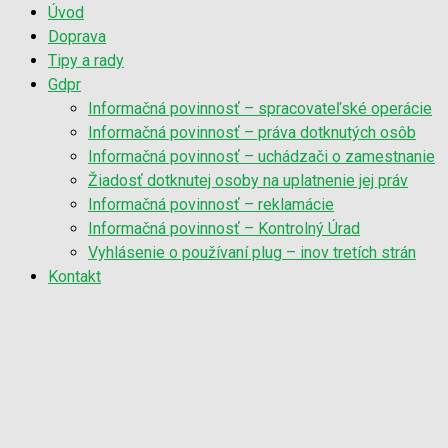
Úvod
Doprava
Tipy a rady
Gdpr
Informačná povinnosť – spracovateľské operácie
Informačná povinnosť – práva dotknutých osôb
Informačná povinnosť – uchádzači o zamestnanie
Žiadosť dotknutej osoby na uplatnenie jej práv
Informačná povinnosť – reklamácie
Informačná povinnosť – Kontrolný Úrad
Vyhlásenie o používaní plug – inov tretích strán
Kontakt