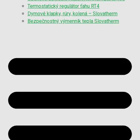
Termostatický regulátor ťahu RT4
Dymové klapky, rúry, kolená – Slovatherm
Bezpečnostný výmenník tepla Slovatherm