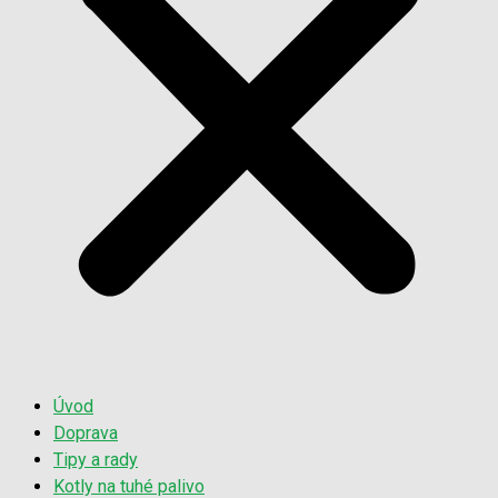
Úvod
Doprava
Tipy a rady
Kotly na tuhé palivo