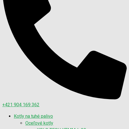
+421 904 169 362
Kotly na tuhé palivo
Oceľové kotly