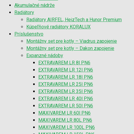
Akumulačné nádrže
Radiátory
Radiátory AIRFEL, HeizTech a Hunor Premium
Kúpeľňové radiátory KORALUX
Príslušenstvo
Montážny set pre kotly – Viadrus zapojenie
Montážny set pre kotly – Dakon zapojenie
Expanzné nádoby
EXTRAVAREM LR 8l PN6
EXTRAVAREM LR 12l PN6
EXTRAVAREM LR 18l PN6
EXTRAVAREM LR 25l PN6
EXTRAVAREM LR 35l PN6
EXTRAVAREM LR 40l PN6
EXTRAVAREM LR 50l PN6
MAXIVAREM LR 60l PN6
MAXIVAREM LR 80L PN6
MAXIVAREM LR 100L PN6