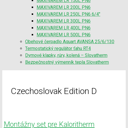
MAXIVAREM LR 150L PN6
MAXIVAREM LR 200L PN6
MAXIVAREM LR 250L PN6 6/4″
MAXIVAREM LR 300L PN6
MAXIVAREM LR 400L PN6
MAXIVAREM LR 500L PN6
Obehové čerpadlo Aquart AVANSA 25/6/130
Termostatický regulátor ťahu RT4
Dymové klapky, rúry, kolená – Slovatherm
Bezpečnostný výmenník tepla Slovatherm
Czechoslovak Edition D
Montážny set pre Kaloritherm