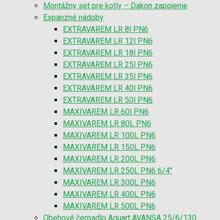
Montážny set pre kotly – Dakon zapojenie
Expanzné nádoby
EXTRAVAREM LR 8l PN6
EXTRAVAREM LR 12l PN6
EXTRAVAREM LR 18l PN6
EXTRAVAREM LR 25l PN6
EXTRAVAREM LR 35l PN6
EXTRAVAREM LR 40l PN6
EXTRAVAREM LR 50l PN6
MAXIVAREM LR 60l PN6
MAXIVAREM LR 80L PN6
MAXIVAREM LR 100L PN6
MAXIVAREM LR 150L PN6
MAXIVAREM LR 200L PN6
MAXIVAREM LR 250L PN6 6/4″
MAXIVAREM LR 300L PN6
MAXIVAREM LR 400L PN6
MAXIVAREM LR 500L PN6
Obehové čerpadlo Aquart AVANSA 25/6/130