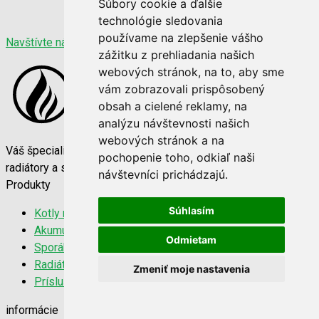
Súbory cookie a ďalšie
technológie sledovania
používame na zlepšenie vášho
Navštívte nás
zážitku z prehliadania našich
webových stránok, na to, aby sme
vám zobrazovali prispôsobený
obsah a cielené reklamy, na
analýzu návštevnosti našich
webových stránok a na
Váš špecialista na vykurovaciu techniku. Kvalitné kotly,
pochopenie toho, odkiaľ naši
radiátory a sporáky za najlepšie ceny na trhu.
návštevníci prichádzajú.
Produkty
Súhlasím
Kotly na tuhé palivo
Akumulačné nádrže
Odmietam
Sporáky a kachle
Radiátory 22K
Zmeniť moje nastavenia
Príslušenstvo
informácie