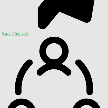
Vyplniť formulár