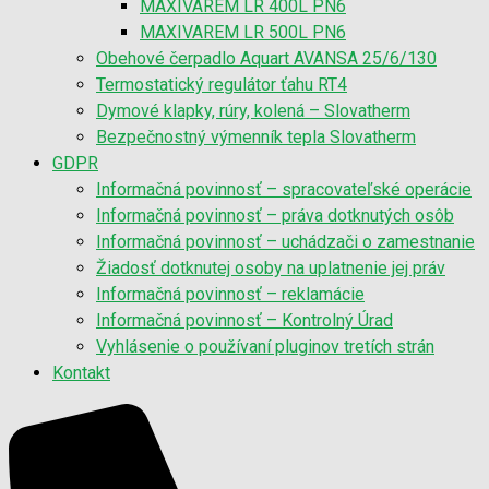
MAXIVAREM LR 400L PN6
MAXIVAREM LR 500L PN6
Obehové čerpadlo Aquart AVANSA 25/6/130
Termostatický regulátor ťahu RT4
Dymové klapky, rúry, kolená – Slovatherm
Bezpečnostný výmenník tepla Slovatherm
GDPR
Informačná povinnosť – spracovateľské operácie
Informačná povinnosť – práva dotknutých osôb
Informačná povinnosť – uchádzači o zamestnanie
Žiadosť dotknutej osoby na uplatnenie jej práv
Informačná povinnosť – reklamácie
Informačná povinnosť – Kontrolný Úrad
Vyhlásenie o používaní pluginov tretích strán
Kontakt