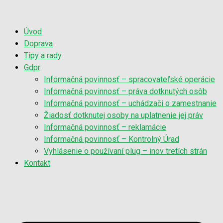
Úvod
Doprava
Tipy a rady
Gdpr
Informačná povinnosť – spracovateľské operácie
Informačná povinnosť – práva dotknutých osôb
Informačná povinnosť – uchádzači o zamestnanie
Žiadosť dotknutej osoby na uplatnenie jej práv
Informačná povinnosť – reklamácie
Informačná povinnosť – Kontrolný Úrad
Vyhlásenie o používaní plug – inov tretích strán
Kontakt