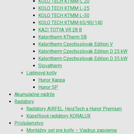
KOLO TECH KTMM-L 20
KOLO TECH KTMM L-25
KOLO TECH KTMM L-30
KOLO TECH KTMM 65/90/140
KAZI TOTYA VR 28 B
Kaloritherm KTherm SB
Kaloritherm Czechoslovak Edition V
Kaloritherm Czechoslovak Edition D 25 kW
Kaloritherm Czechoslovak Edition D 35 kW
Slovatherm
Liatinové kotly
Hunor Kappa
Hunor SP
Akumulačné nádrže
Radiátory
Radiátory AIRFEL, HeizTech a Hunor Premium
Kúpeľňové radiátory KORALUX
Príslušenstvo
Montážny set pre kotly – Viadrus zapojenie