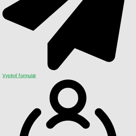
Vyplniť formulár