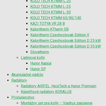
KOLO TECH KTMM-L 20
KOLO TECH KTMM L-25
KOLO TECH KTMM L-30
KOLO TECH KTMM 65/90/140
KAZI TOTYA VR 28 B
Kaloritherm KTherm SB
Kaloritherm Czechoslovak Edition V
Kaloritherm Czechoslovak Edition D 25 kW
Kaloritherm Czechoslovak Edition D 35 kW
Slovatherm
Liatinové kotly
Hunor Kappa
Hunor SP
Akumulačné nádrže
Radiátory
Radiátory AIRFEL, HeizTech a Hunor Premium
Kúpeľňové radiátory KORALUX
Príslušenstvo
Montážny set pre kotly – Viadrus zapojenie