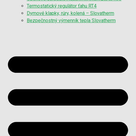
Termostatický regulátor ťahu RT4
Dymové klapky, rúry, kolená – Slovatherm
Bezpečnostný výmenník tepla Slovatherm