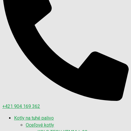
+421 904 169 362
Kotly na tuhé palivo
Oceľové kotly