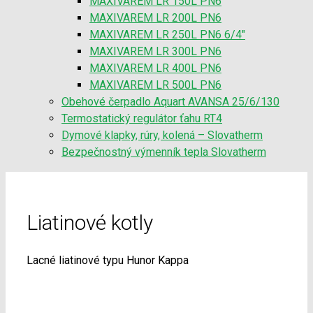
MAXIVAREM LR 150L PN6
MAXIVAREM LR 200L PN6
MAXIVAREM LR 250L PN6 6/4″
MAXIVAREM LR 300L PN6
MAXIVAREM LR 400L PN6
MAXIVAREM LR 500L PN6
Obehové čerpadlo Aquart AVANSA 25/6/130
Termostatický regulátor ťahu RT4
Dymové klapky, rúry, kolená – Slovatherm
Bezpečnostný výmenník tepla Slovatherm
Liatinové kotly
Lacné liatinové typu Hunor Kappa