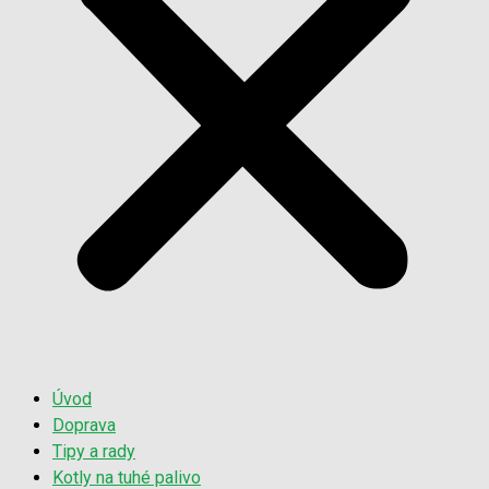
Úvod
Doprava
Tipy a rady
Kotly na tuhé palivo