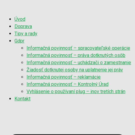
Úvod
Doprava
Tipy a rady
Gdpr
Informačná povinnosť – spracovateľské operácie
Informačná povinnosť – práva dotknutých osôb
Informačná povinnosť – uchádzači o zamestnanie
Žiadosť dotknutej osoby na uplatnenie jej práv
Informačná povinnosť – reklamácie
Informačná povinnosť – Kontrolný Úrad
Vyhlásenie o používaní plug – inov tretích strán
Kontakt