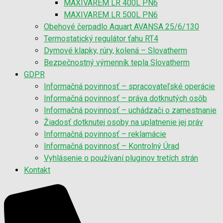
MAXIVAREM LR 400L PN6
MAXIVAREM LR 500L PN6
Obehové čerpadlo Aquart AVANSA 25/6/130
Termostatický regulátor ťahu RT4
Dymové klapky, rúry, kolená – Slovatherm
Bezpečnostný výmenník tepla Slovatherm
GDPR
Informačná povinnosť – spracovateľské operácie
Informačná povinnosť – práva dotknutých osôb
Informačná povinnosť – uchádzači o zamestnanie
Žiadosť dotknutej osoby na uplatnenie jej práv
Informačná povinnosť – reklamácie
Informačná povinnosť – Kontrolný Úrad
Vyhlásenie o používaní pluginov tretích strán
Kontakt