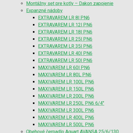
Montážny set pre kotly – Dakon zapojenie
Expanzné nádoby
EXTRAVAREM LR 8l PN6
EXTRAVAREM LR 12l PN6
EXTRAVAREM LR 18l PN6
EXTRAVAREM LR 25l PN6
EXTRAVAREM LR 35l PN6
EXTRAVAREM LR 40l PN6
EXTRAVAREM LR 50l PN6
MAXIVAREM LR 60l PN6
MAXIVAREM LR 80L PN6
MAXIVAREM LR 100L PN6
MAXIVAREM LR 150L PN6
MAXIVAREM LR 200L PN6
MAXIVAREM LR 250L PN6 6/4″
MAXIVAREM LR 300L PN6
MAXIVAREM LR 400L PN6
MAXIVAREM LR 500L PN6
Obehové čerpadlo Aquart AVANSA 25/6/130