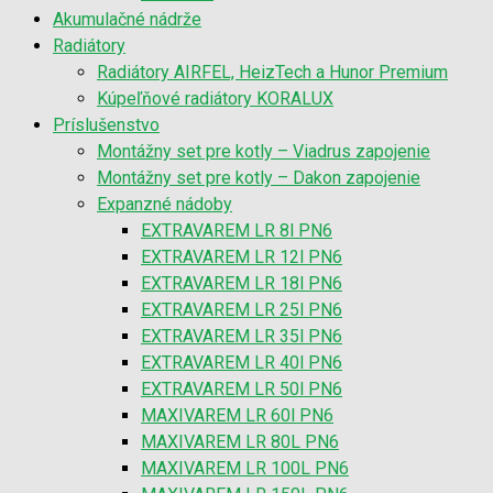
Akumulačné nádrže
Radiátory
Radiátory AIRFEL, HeizTech a Hunor Premium
Kúpeľňové radiátory KORALUX
Príslušenstvo
Montážny set pre kotly – Viadrus zapojenie
Montážny set pre kotly – Dakon zapojenie
Expanzné nádoby
EXTRAVAREM LR 8l PN6
EXTRAVAREM LR 12l PN6
EXTRAVAREM LR 18l PN6
EXTRAVAREM LR 25l PN6
EXTRAVAREM LR 35l PN6
EXTRAVAREM LR 40l PN6
EXTRAVAREM LR 50l PN6
MAXIVAREM LR 60l PN6
MAXIVAREM LR 80L PN6
MAXIVAREM LR 100L PN6