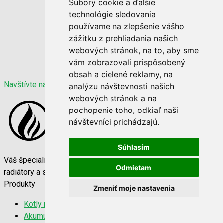
Súbory cookie a ďalšie
technológie sledovania
používame na zlepšenie vášho
zážitku z prehliadania našich
webových stránok, na to, aby sme
vám zobrazovali prispôsobený
obsah a cielené reklamy, na
Navštívte nás
analýzu návštevnosti našich
webových stránok a na
pochopenie toho, odkiaľ naši
návštevníci prichádzajú.
Súhlasím
Váš špecialista na vykurovaciu techniku. Kvalitné kotly,
Odmietam
radiátory a sporáky za najlepšie ceny na trhu.
Produkty
Zmeniť moje nastavenia
Kotly na tuhé palivo
Akumulačné nádrže