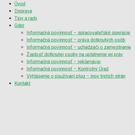
Úvod
Doprava
Tipy a rady
Gdpr
Informačná povinnosť – spracovateľské operácie
Informačná povinnosť – práva dotknutých osôb
Informačná povinnosť – uchádzači o zamestnanie
Žiadosť dotknutej osoby na uplatnenie jej práv
Informačná povinnosť – reklamácie
Informačná povinnosť – Kontrolný Úrad
Vyhlásenie o používaní plug – inov tretích strán
Kontakt