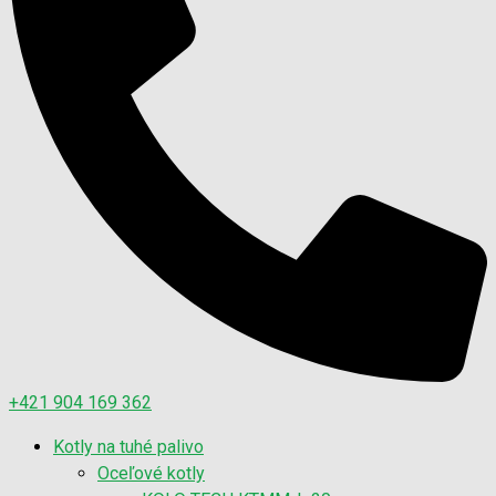
+421 904 169 362
Kotly na tuhé palivo
Oceľové kotly