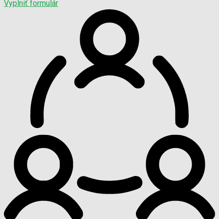
Vyplniť formulár