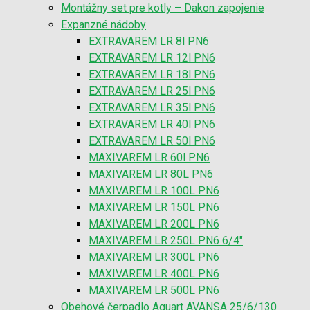
Montážny set pre kotly – Dakon zapojenie
Expanzné nádoby
EXTRAVAREM LR 8l PN6
EXTRAVAREM LR 12l PN6
EXTRAVAREM LR 18l PN6
EXTRAVAREM LR 25l PN6
EXTRAVAREM LR 35l PN6
EXTRAVAREM LR 40l PN6
EXTRAVAREM LR 50l PN6
MAXIVAREM LR 60l PN6
MAXIVAREM LR 80L PN6
MAXIVAREM LR 100L PN6
MAXIVAREM LR 150L PN6
MAXIVAREM LR 200L PN6
MAXIVAREM LR 250L PN6 6/4″
MAXIVAREM LR 300L PN6
MAXIVAREM LR 400L PN6
MAXIVAREM LR 500L PN6
Obehové čerpadlo Aquart AVANSA 25/6/130