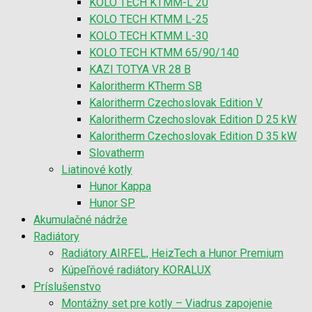
KOLO TECH KTMM-L 20
KOLO TECH KTMM L-25
KOLO TECH KTMM L-30
KOLO TECH KTMM 65/90/140
KAZI TOTYA VR 28 B
Kaloritherm KTherm SB
Kaloritherm Czechoslovak Edition V
Kaloritherm Czechoslovak Edition D 25 kW
Kaloritherm Czechoslovak Edition D 35 kW
Slovatherm
Liatinové kotly
Hunor Kappa
Hunor SP
Akumulačné nádrže
Radiátory
Radiátory AIRFEL, HeizTech a Hunor Premium
Kúpeľňové radiátory KORALUX
Príslušenstvo
Montážny set pre kotly – Viadrus zapojenie