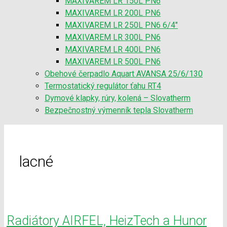
MAXIVAREM LR 150L PN6
MAXIVAREM LR 200L PN6
MAXIVAREM LR 250L PN6 6/4″
MAXIVAREM LR 300L PN6
MAXIVAREM LR 400L PN6
MAXIVAREM LR 500L PN6
Obehové čerpadlo Aquart AVANSA 25/6/130
Termostatický regulátor ťahu RT4
Dymové klapky, rúry, kolená – Slovatherm
Bezpečnostný výmenník tepla Slovatherm
lacné
Radiátory AIRFEL, HeizTech a Hunor