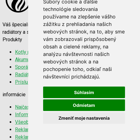
Súbory cookie a ďalšie
technológie sledovania
používame na zlepšenie vášho
zážitku z prehliadania našich
Váš špecialista na vykurovaciu techniku. Kvalitné kotly,
webových stránok, na to, aby sme
radiátory a sporáky za najlepšie ceny na trhu.
vám zobrazovali prispôsobený
Produkty
obsah a cielené reklamy, na
Kotly na tuhé palivo
analýzu návštevnosti našich
Akumulačné nádrže
webových stránok a na
Sporáky a kachle
pochopenie toho, odkiaľ naši
Radiátory 22K
návštevníci prichádzajú.
Príslušenstvo
Súhlasím
informácie
Odmietam
Najčastejšie otázky
Informácie o doprave
Zmeniť moje nastavenia
Všeobecné obchodné podmienky
Reklamačný poriadok
Reklamačný protokol