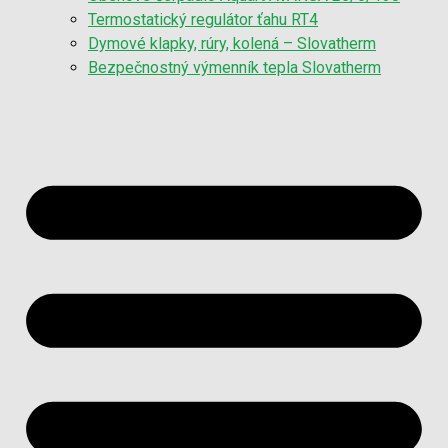
Termostatický regulátor ťahu RT4
Dymové klapky, rúry, kolená – Slovatherm
Bezpečnostný výmenník tepla Slovatherm