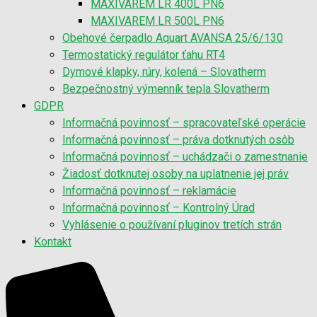
MAXIVAREM LR 400L PN6
MAXIVAREM LR 500L PN6
Obehové čerpadlo Aquart AVANSA 25/6/130
Termostatický regulátor ťahu RT4
Dymové klapky, rúry, kolená – Slovatherm
Bezpečnostný výmenník tepla Slovatherm
GDPR
Informačná povinnosť – spracovateľské operácie
Informačná povinnosť – práva dotknutých osôb
Informačná povinnosť – uchádzači o zamestnanie
Žiadosť dotknutej osoby na uplatnenie jej práv
Informačná povinnosť – reklamácie
Informačná povinnosť – Kontrolný Úrad
Vyhlásenie o používaní pluginov tretích strán
Kontakt