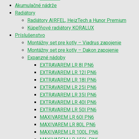
Akumulačné nádrže
Radiátory
Radiátory AIRFEL, HeizTech a Hunor Premium
Kúpeľňové radiátory KORALUX
Príslušenstvo
Montážny set pre kotly – Viadrus zapojenie
Montážny set pre kotly – Dakon zapojenie
Expanzné nádoby
EXTRAVAREM LR 8l PN6
EXTRAVAREM LR 12l PN6
EXTRAVAREM LR 18l PN6
EXTRAVAREM LR 25l PN6
EXTRAVAREM LR 35l PN6
EXTRAVAREM LR 40l PN6
EXTRAVAREM LR 50l PN6
MAXIVAREM LR 60l PN6
MAXIVAREM LR 80L PN6
MAXIVAREM LR 100L PN6