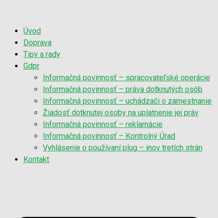
Úvod
Doprava
Tipy a rady
Gdpr
Informačná povinnosť – spracovateľské operácie
Informačná povinnosť – práva dotknutých osôb
Informačná povinnosť – uchádzači o zamestnanie
Žiadosť dotknutej osoby na uplatnenie jej práv
Informačná povinnosť – reklamácie
Informačná povinnosť – Kontrolný Úrad
Vyhlásenie o používaní plug – inov tretích strán
Kontakt