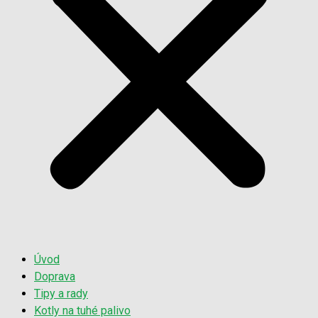
Úvod
Doprava
Tipy a rady
Kotly na tuhé palivo