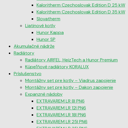
Kaloritherm Czechoslovak Edition D 25 kW
Kaloritherm Czechoslovak Edition D 35 kW
Slovatherm
Liatinové kotly
Hunor Kappa
Hunor SP
Akumulačné nádrže
Radiátory
Radiátory AIRFEL, HeizTech a Hunor Premium
Kúpeľňové radiátory KORALUX
Príslušenstvo
Montážny set pre kotly – Viadrus zapojenie
Montážny set pre kotly – Dakon zapojenie
Expanzné nádoby
EXTRAVAREM LR 8l PN6
EXTRAVAREM LR 12l PN6
EXTRAVAREM LR 18l PN6
EXTRAVAREM LR 25l PN6