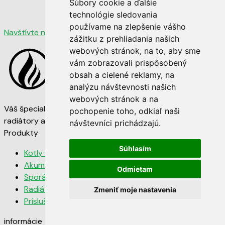
Súbory cookie a ďalšie
technológie sledovania
používame na zlepšenie vášho
Navštívte nás
zážitku z prehliadania našich
webových stránok, na to, aby sme
vám zobrazovali prispôsobený
obsah a cielené reklamy, na
analýzu návštevnosti našich
webových stránok a na
Váš špecialista na vykurovaciu techniku. Kvalitné kotly,
pochopenie toho, odkiaľ naši
radiátory a sporáky za najlepšie ceny na trhu.
návštevníci prichádzajú.
Produkty
Súhlasím
Kotly na tuhé palivo
Akumulačné nádrže
Odmietam
Sporáky a kachle
Radiátory 22K
Zmeniť moje nastavenia
Príslušenstvo
informácie