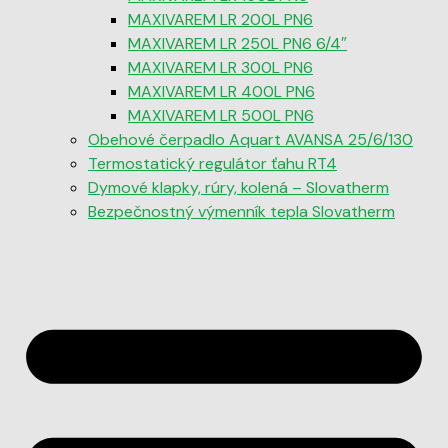
MAXIVAREM LR 200L PN6
MAXIVAREM LR 250L PN6 6/4″
MAXIVAREM LR 300L PN6
MAXIVAREM LR 400L PN6
MAXIVAREM LR 500L PN6
Obehové čerpadlo Aquart AVANSA 25/6/130
Termostatický regulátor ťahu RT4
Dymové klapky, rúry, kolená – Slovatherm
Bezpečnostný výmenník tepla Slovatherm