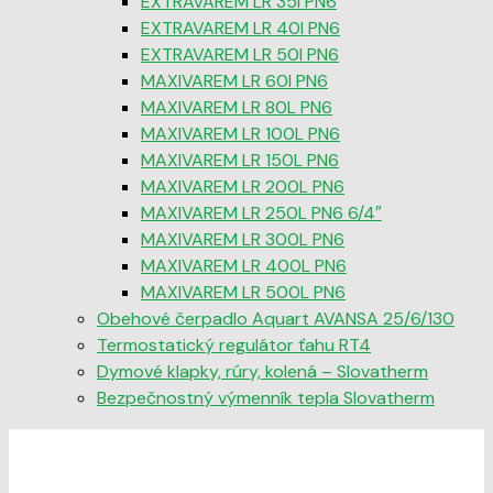
EXTRAVAREM LR 35l PN6
EXTRAVAREM LR 40l PN6
EXTRAVAREM LR 50l PN6
MAXIVAREM LR 60l PN6
MAXIVAREM LR 80L PN6
MAXIVAREM LR 100L PN6
MAXIVAREM LR 150L PN6
MAXIVAREM LR 200L PN6
MAXIVAREM LR 250L PN6 6/4″
MAXIVAREM LR 300L PN6
MAXIVAREM LR 400L PN6
MAXIVAREM LR 500L PN6
Obehové čerpadlo Aquart AVANSA 25/6/130
Termostatický regulátor ťahu RT4
Dymové klapky, rúry, kolená – Slovatherm
Bezpečnostný výmenník tepla Slovatherm