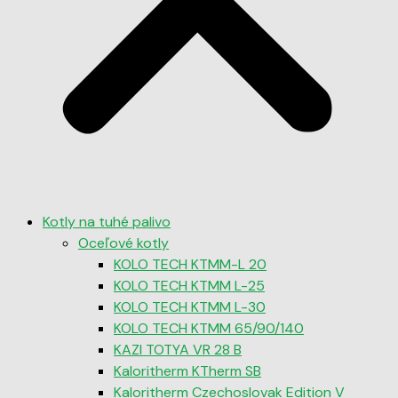
Kotly na tuhé palivo
Oceľové kotly
KOLO TECH KTMM-L 20
KOLO TECH KTMM L-25
KOLO TECH KTMM L-30
KOLO TECH KTMM 65/90/140
KAZI TOTYA VR 28 B
Kaloritherm KTherm SB
Kaloritherm Czechoslovak Edition V