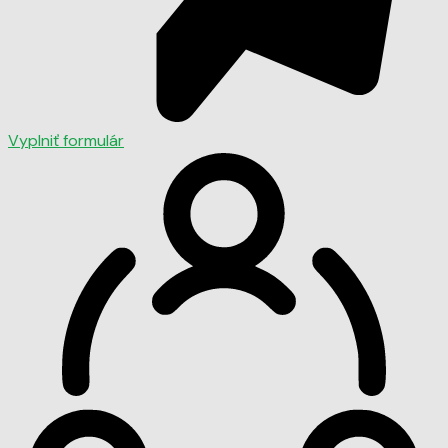
Vyplniť formulár