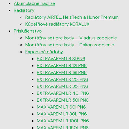
Akumulačné nádrže
Radiátory
Radiátory AIRFEL, HeizTech a Hunor Premium
Kúpeľňové radiátory KORALUX
Príslušenstvo
Montážny set pre kotly – Viadrus zapojenie
Montážny set pre kotly – Dakon zapojenie
Expanzné nádoby
EXTRAVAREM LR 8l PN6
EXTRAVAREM LR 12l PN6
EXTRAVAREM LR 18l PN6
EXTRAVAREM LR 25l PN6
EXTRAVAREM LR 35l PN6
EXTRAVAREM LR 40l PN6
EXTRAVAREM LR 50l PN6
MAXIVAREM LR 60l PN6
MAXIVAREM LR 80L PN6
MAXIVAREM LR 100L PN6
MAXIVAREM LR 150L PN6