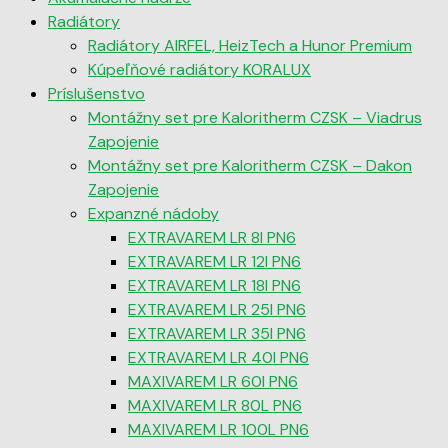
Radiátory
Radiátory AIRFEL, HeizTech a Hunor Premium
Kúpeľňové radiátory KORALUX
Príslušenstvo
Montážny set pre Kaloritherm CZSK – Viadrus
Zapojenie
Montážny set pre Kaloritherm CZSK – Dakon
Zapojenie
Expanzné nádoby
EXTRAVAREM LR 8l PN6
EXTRAVAREM LR 12l PN6
EXTRAVAREM LR 18l PN6
EXTRAVAREM LR 25l PN6
EXTRAVAREM LR 35l PN6
EXTRAVAREM LR 40l PN6
MAXIVAREM LR 60l PN6
MAXIVAREM LR 80L PN6
MAXIVAREM LR 100L PN6