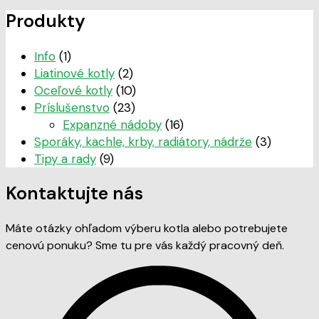
Produkty
Info
(1)
Liatinové kotly
(2)
Oceľové kotly
(10)
Príslušenstvo
(23)
Expanzné nádoby
(16)
Sporáky, kachle, krby, radiátory, nádrže
(3)
Tipy a rady
(9)
Kontaktujte nás
Máte otázky ohľadom výberu kotla alebo potrebujete
cenovú ponuku? Sme tu pre vás každý pracovný deň.