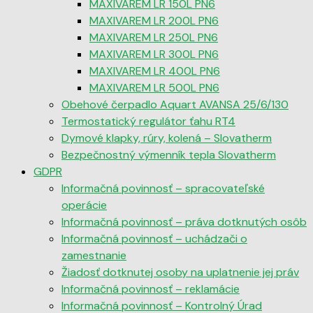
MAXIVAREM LR 150L PN6
MAXIVAREM LR 200L PN6
MAXIVAREM LR 250L PN6
MAXIVAREM LR 300L PN6
MAXIVAREM LR 400L PN6
MAXIVAREM LR 500L PN6
Obehové čerpadlo Aquart AVANSA 25/6/130
Termostatický regulátor ťahu RT4
Dymové klapky, rúry, kolená – Slovatherm
Bezpečnostný výmenník tepla Slovatherm
GDPR
Informačná povinnosť – spracovateľské
operácie
Informačná povinnosť – práva dotknutých osôb
Informačná povinnosť – uchádzači o
zamestnanie
Žiadosť dotknutej osoby na uplatnenie jej práv
Informačná povinnosť – reklamácie
Informačná povinnosť – Kontrolný Úrad