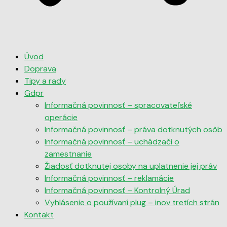
Úvod
Doprava
Tipy a rady
Gdpr
Informačná povinnosť – spracovateľské
operácie
Informačná povinnosť – práva dotknutých osôb
Informačná povinnosť – uchádzači o
zamestnanie
Žiadosť dotknutej osoby na uplatnenie jej práv
Informačná povinnosť – reklamácie
Informačná povinnosť – Kontrolný Úrad
Vyhlásenie o používaní plug – inov tretích strán
Kontakt