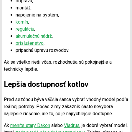
dopravu,
montáž,
napojenie na systém,
komín
,
reguláciu
,
akumulačnú nádrž
,
príslušenstvo
,
prípadnú úpravu rozvodov.
Ak sa všetko rieši včas, rozhodnutia sú pokojnejšie a
technicky lepšie.
Lepšia dostupnosť kotlov
Pred sezónou býva väčšia šanca vybrať vhodný model podľa
reálnej potreby. Počas zimy zákazník často nevyberá
najlepšie riešenie, ale to, čo je najrýchlejšie dostupné.
Ak
meníte starý Dakon
alebo
Viadrus
, je dobré vybrať model,