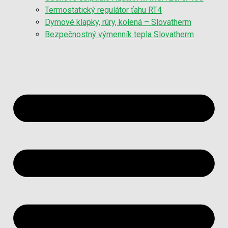
Termostatický regulátor ťahu RT4
Dymové klapky, rúry, kolená – Slovatherm
Bezpečnostný výmenník tepla Slovatherm