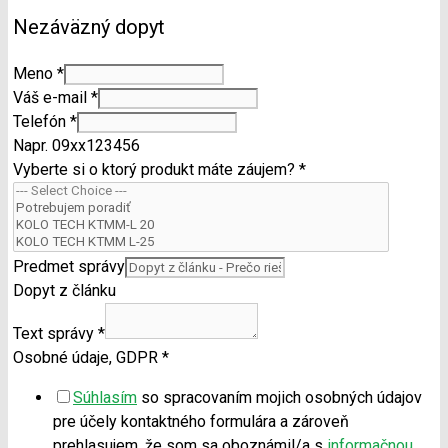
Nezáväzný dopyt
Meno
*
Váš e-mail
*
Telefón
*
Napr. 09xx123456
Vyberte si o ktorý produkt máte záujem?
*
Predmet správy
Dopyt z článku
Text správy
*
Osobné údaje, GDPR
*
Súhlasím
so spracovaním mojich osobných údajov
pre účely kontaktného formulára a zároveň
prehlasujem, že som sa oboznámil/a s
informačnou