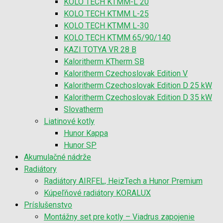
KOLO TECH KTMM-L 20
KOLO TECH KTMM L-25
KOLO TECH KTMM L-30
KOLO TECH KTMM 65/90/140
KAZI TOTYA VR 28 B
Kaloritherm KTherm SB
Kaloritherm Czechoslovak Edition V
Kaloritherm Czechoslovak Edition D 25 kW
Kaloritherm Czechoslovak Edition D 35 kW
Slovatherm
Liatinové kotly
Hunor Kappa
Hunor SP
Akumulačné nádrže
Radiátory
Radiátory AIRFEL, HeizTech a Hunor Premium
Kúpeľňové radiátory KORALUX
Príslušenstvo
Montážny set pre kotly – Viadrus zapojenie