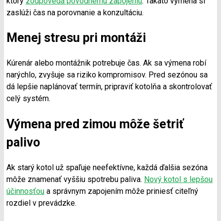
ktorý
zodpovedá pôvodnému zapojeniu
. Takáto výmena si
zaslúži čas na porovnanie a konzultáciu.
Menej stresu pri montáži
Kúrenár alebo montážnik potrebuje čas. Ak sa výmena robí
narýchlo, zvyšuje sa riziko kompromisov. Pred sezónou sa
dá lepšie naplánovať termín, pripraviť kotolňa a skontrolovať
celý systém.
Výmena pred zimou môže šetriť
palivo
Ak starý kotol už spaľuje neefektívne, každá ďalšia sezóna
môže znamenať vyššiu spotrebu paliva.
Nový kotol s lepšou
účinnosťou
a správnym zapojením môže priniesť citeľný
rozdiel v prevádzke.