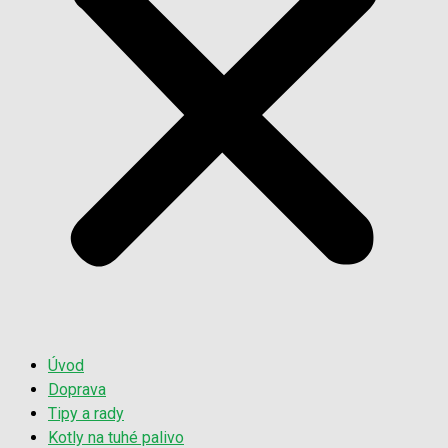
Úvod
Doprava
Tipy a rady
Kotly na tuhé palivo