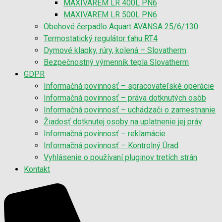
MAXIVAREM LR 400L PN6
MAXIVAREM LR 500L PN6
Obehové čerpadlo Aquart AVANSA 25/6/130
Termostatický regulátor ťahu RT4
Dymové klapky, rúry, kolená – Slovatherm
Bezpečnostný výmenník tepla Slovatherm
GDPR
Informačná povinnosť – spracovateľské operácie
Informačná povinnosť – práva dotknutých osôb
Informačná povinnosť – uchádzači o zamestnanie
Žiadosť dotknutej osoby na uplatnenie jej práv
Informačná povinnosť – reklamácie
Informačná povinnosť – Kontrolný Úrad
Vyhlásenie o používaní pluginov tretích strán
Kontakt