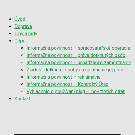
Úvod
Doprava
Tipy a rady
Gdpr
Informačná povinnosť – spracovateľské operácie
Informačná povinnosť – práva dotknutých osôb
Informačná povinnosť – uchádzači o zamestnanie
Žiadosť dotknutej osoby na uplatnenie jej práv
Informačná povinnosť – reklamácie
Informačná povinnosť – Kontrolný Úrad
Vyhlásenie o používaní plug – inov tretích strán
Kontakt