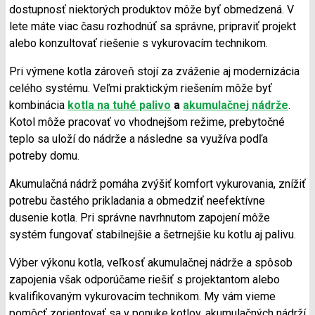
dostupnosť niektorých produktov môže byť obmedzená. V
lete máte viac času rozhodnúť sa správne, pripraviť projekt
alebo konzultovať riešenie s vykurovacím technikom.
Pri výmene kotla zároveň stojí za zváženie aj modernizácia
celého systému. Veľmi praktickým riešením môže byť
kombinácia
kotla na tuhé palivo
a
akumulačnej nádrže
.
Kotol môže pracovať vo vhodnejšom režime, prebytočné
teplo sa uloží do nádrže a následne sa využíva podľa
potreby domu.
Akumulačná nádrž pomáha zvýšiť komfort vykurovania, znížiť
potrebu častého prikladania a obmedziť neefektívne
dusenie kotla. Pri správne navrhnutom zapojení môže
systém fungovať stabilnejšie a šetrnejšie ku kotlu aj palivu.
Výber výkonu kotla, veľkosť akumulačnej nádrže a spôsob
zapojenia však odporúčame riešiť s projektantom alebo
kvalifikovaným vykurovacím technikom. My vám vieme
pomôcť zorientovať sa v ponuke kotlov, akumulačných nádrží