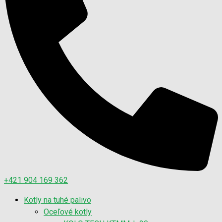
+421 904 169 362
Kotly na tuhé palivo
Oceľové kotly