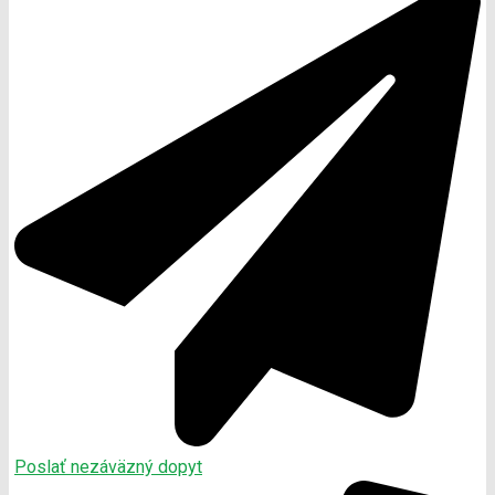
Poslať nezáväzný dopyt