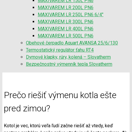
MAXIVAREM LR 150L PN6
MAXIVAREM LR 200L PN6
MAXIVAREM LR 250L PN6 6/4″
MAXIVAREM LR 300L PN6
MAXIVAREM LR 400L PN6
MAXIVAREM LR 500L PN6
Obehové čerpadlo Aquart AVANSA 25/6/130
Termostatický regulátor ťahu RT4
Dymové klapky, rúry, kolená – Slovatherm
Bezpečnostný výmenník tepla Slovatherm
Prečo riešiť výmenu kotla ešte
pred zimou?
Kotol je vec, ktorú veľa ľudí začne riešiť až vtedy, keď