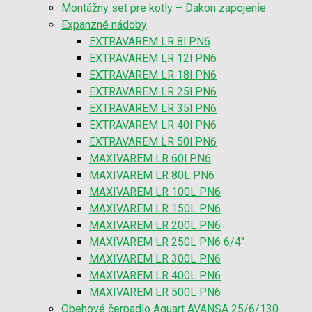
Montážny set pre kotly – Dakon zapojenie
Expanzné nádoby
EXTRAVAREM LR 8l PN6
EXTRAVAREM LR 12l PN6
EXTRAVAREM LR 18l PN6
EXTRAVAREM LR 25l PN6
EXTRAVAREM LR 35l PN6
EXTRAVAREM LR 40l PN6
EXTRAVAREM LR 50l PN6
MAXIVAREM LR 60l PN6
MAXIVAREM LR 80L PN6
MAXIVAREM LR 100L PN6
MAXIVAREM LR 150L PN6
MAXIVAREM LR 200L PN6
MAXIVAREM LR 250L PN6 6/4″
MAXIVAREM LR 300L PN6
MAXIVAREM LR 400L PN6
MAXIVAREM LR 500L PN6
Obehové čerpadlo Aquart AVANSA 25/6/130