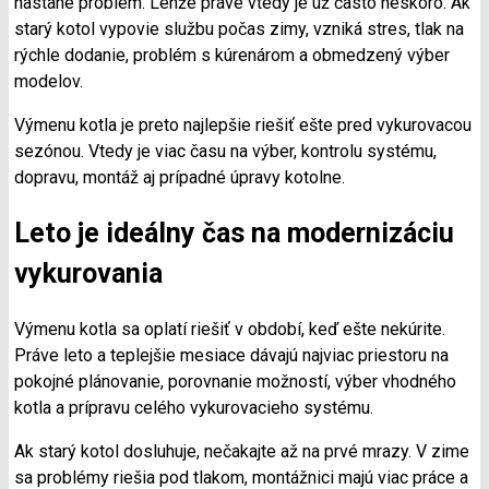
nastane problém. Lenže práve vtedy je už často neskoro. Ak
starý kotol vypovie službu počas zimy, vzniká stres, tlak na
rýchle dodanie, problém s kúrenárom a obmedzený výber
modelov.
Výmenu kotla je preto najlepšie riešiť ešte pred vykurovacou
sezónou. Vtedy je viac času na výber, kontrolu systému,
dopravu, montáž aj prípadné úpravy kotolne.
Leto je ideálny čas na modernizáciu
vykurovania
Výmenu kotla sa oplatí riešiť v období, keď ešte nekúrite.
Práve leto a teplejšie mesiace dávajú najviac priestoru na
pokojné plánovanie, porovnanie možností, výber vhodného
kotla a prípravu celého vykurovacieho systému.
Ak starý kotol dosluhuje, nečakajte až na prvé mrazy. V zime
sa problémy riešia pod tlakom, montážnici majú viac práce a