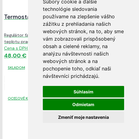
Súbory cookie a ďalšie
technológie sledovania
Termostatický regulátor ťahu RT4
používame na zlepšenie vášho
zážitku z prehliadania našich
webových stránok, na to, aby sme
Regulátor ťahu pre kotly na tuhé palivo. Reguluje výstupnú
vám zobrazovali prispôsobený
teplotu pracovnej kvapaliny zo zdroja na
obsah a cielené reklamy, na
Cena s DPH:
analýzu návštevnosti našich
48,00 €
webových stránok a na
SKLADOM
pochopenie toho, odkiaľ naši
návštevníci prichádzajú.
Súhlasím
OCEĽOVÉ KOTLY
Odmietam
Zmeniť moje nastavenia