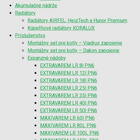
Akumulačné nádrže
Radiátory
Radiátory AIRFEL, HeizTech a Hunor Premium
Kúpeľňové radiátory KORALUX
Príslušenstvo
Montážny set pre kotly – Viadrus zapojenie
Montážny set pre kotly – Dakon zapojenie
Expanzné nádoby
EXTRAVAREM LR 8l PN6
EXTRAVAREM LR 12l PN6
EXTRAVAREM LR 18l PN6
EXTRAVAREM LR 25l PN6
EXTRAVAREM LR 35l PN6
EXTRAVAREM LR 40l PN6
EXTRAVAREM LR 50l PN6
MAXIVAREM LR 60l PN6
MAXIVAREM LR 80L PN6
MAXIVAREM LR 100L PN6