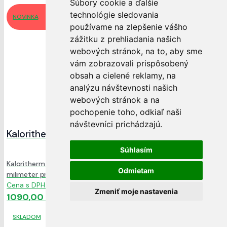
Súbory cookie a ďalšie
technológie sledovania
NOVINKA
používame na zlepšenie vášho
zážitku z prehliadania našich
webových stránok, na to, aby sme
vám zobrazovali prispôsobený
obsah a cielené reklamy, na
analýzu návštevnosti našich
webových stránok a na
pochopenie toho, odkiaľ naši
návštevníci prichádzajú.
Kaloritherm Czechoslovak Edition D 35 kW
Súhlasím
Kaloritherm CZSK D 35 kW nahrádza Dakon Dor F32 a F32D na
Odmietam
milimeter presne.
Cena s DPH:
Zmeniť moje nastavenia
1090,00 €
SKLADOM