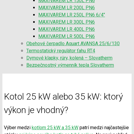
MAXIVAREM LR 150L PN6
MAXIVAREM LR 200L PN6
MAXIVAREM LR 250L PN6 6/4″
MAXIVAREM LR 300L PN6
MAXIVAREM LR 400L PN6
MAXIVAREM LR 500L PN6
Obehové čerpadlo Aquart AVANSA 25/6/130
Termostatický regulátor ťahu RT4
Dymové klapky, rúry, kolená – Slovatherm
Bezpečnostný výmenník tepla Slovatherm
Kotol 25 kW alebo 35 kW: ktorý
výkon je vhodný?
Výber medzi
kotlom 25 kW a 35 kW
patrí medzi najčastejšie