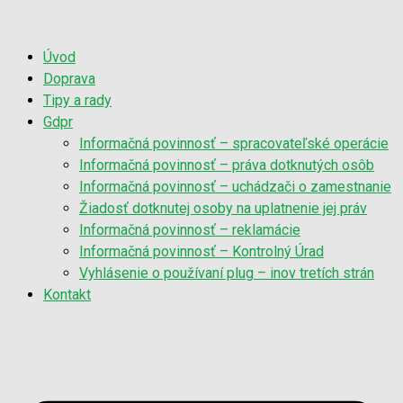
Úvod
Doprava
Tipy a rady
Gdpr
Informačná povinnosť – spracovateľské operácie
Informačná povinnosť – práva dotknutých osôb
Informačná povinnosť – uchádzači o zamestnanie
Žiadosť dotknutej osoby na uplatnenie jej práv
Informačná povinnosť – reklamácie
Informačná povinnosť – Kontrolný Úrad
Vyhlásenie o používaní plug – inov tretích strán
Kontakt