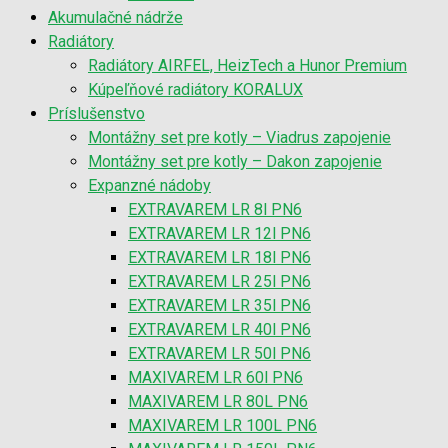
Akumulačné nádrže
Radiátory
Radiátory AIRFEL, HeizTech a Hunor Premium
Kúpeľňové radiátory KORALUX
Príslušenstvo
Montážny set pre kotly – Viadrus zapojenie
Montážny set pre kotly – Dakon zapojenie
Expanzné nádoby
EXTRAVAREM LR 8l PN6
EXTRAVAREM LR 12l PN6
EXTRAVAREM LR 18l PN6
EXTRAVAREM LR 25l PN6
EXTRAVAREM LR 35l PN6
EXTRAVAREM LR 40l PN6
EXTRAVAREM LR 50l PN6
MAXIVAREM LR 60l PN6
MAXIVAREM LR 80L PN6
MAXIVAREM LR 100L PN6