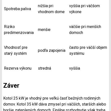
nižšia pri
vyššia pri väčšom
Spotreba paliva
vhodnom dome
výkone
Riziko
väčšie pri menších
menšie
predimenzovania
domoch
Vhodnosť pre
často pre väčší objem
podľa zapojenia
starý systém
systému
Rezerva výkonu
stredná
vyššia
Záver
Kotol 25 kW je vhodný pre veľkú časť bežných rodinných
domov. Kotol 35 kW dáva zmysel pri väčších, starších alebo
horšie zateplených domoch. Finálne rozhodnutie však treba