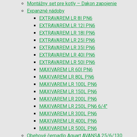
Montážny set pre kotly – Dakon zapojenie
Expanzné nádoby
EXTRAVAREM LR 8l PN6
EXTRAVAREM LR 12l PN6
EXTRAVAREM LR 18l PN6
EXTRAVAREM LR 25l PN6
EXTRAVAREM LR 35l PN6
EXTRAVAREM LR 40l PN6
EXTRAVAREM LR 50l PN6
MAXIVAREM LR 60l PN6
MAXIVAREM LR 80L PN6
MAXIVAREM LR 100L PN6
MAXIVAREM LR 150L PN6
MAXIVAREM LR 200L PN6
MAXIVAREM LR 250L PN6 6/4″
MAXIVAREM LR 300L PN6
MAXIVAREM LR 400L PN6
MAXIVAREM LR 500L PN6
Obehové čerpadlo Aquart AVANSA 25/6/130