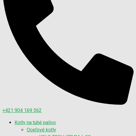
+421 904 169 362
Kotly na tuhé palivo
Oceľové kotly