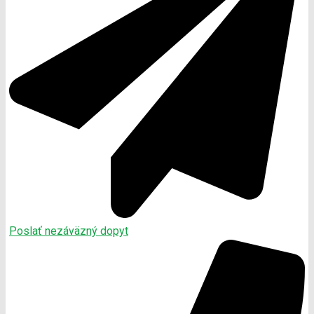
Poslať nezáväzný dopyt