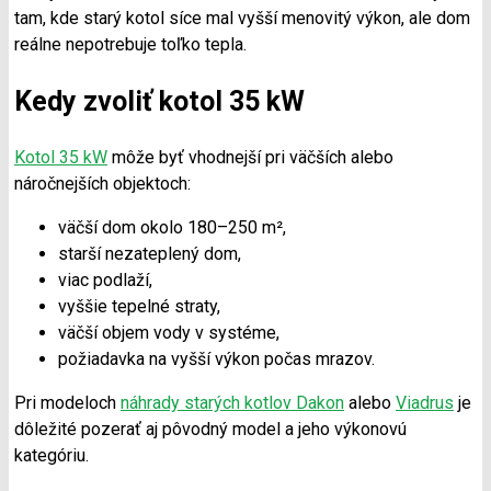
tam, kde starý kotol síce mal vyšší menovitý výkon, ale dom
reálne nepotrebuje toľko tepla.
Kedy zvoliť kotol 35 kW
Kotol 35 kW
môže byť vhodnejší pri väčších alebo
náročnejších objektoch:
väčší dom okolo 180–250 m²,
starší nezateplený dom,
viac podlaží,
vyššie tepelné straty,
väčší objem vody v systéme,
požiadavka na vyšší výkon počas mrazov.
Pri modeloch
náhrady starých kotlov Dakon
alebo
Viadrus
je
dôležité pozerať aj pôvodný model a jeho výkonovú
kategóriu.