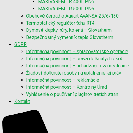
MAXIVAREM LR 400L PN6
MAXIVAREM LR 500L PN6
Obehové čerpadlo Aquart AVANSA 25/6/130
Termostatický regulátor ťahu RT4
Dymové klapky, rúry, kolená – Slovatherm
Bezpečnostný výmenník tepla Slovatherm
GDPR
Informačná povinnosť – spracovateľské operácie
Informačná povinnosť – práva dotknutých osôb
Informačná povinnosť – uchádzači o zamestnanie
Žiadosť dotknutej osoby na uplatnenie jej práv
Informačná povinnosť – reklamácie
Informačná povinnosť – Kontrolný Úrad
Vyhlásenie o používaní pluginov tretích strán
Kontakt