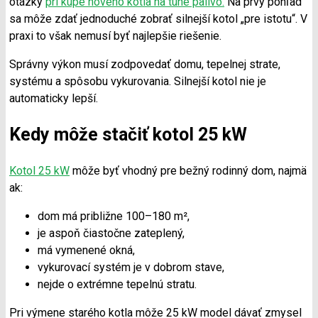
otázky
pri kúpe nového kotla na tuhé palivo.
Na prvý pohľad
sa môže zdať jednoduché zobrať silnejší kotol „pre istotu“. V
praxi to však nemusí byť najlepšie riešenie.
Správny výkon musí zodpovedať domu, tepelnej strate,
systému a spôsobu vykurovania. Silnejší kotol nie je
automaticky lepší.
Kedy môže stačiť kotol 25 kW
Kotol 25 kW
môže byť vhodný pre bežný rodinný dom, najmä
ak:
dom má približne 100–180 m²,
je aspoň čiastočne zateplený,
má vymenené okná,
vykurovací systém je v dobrom stave,
nejde o extrémne tepelnú stratu.
Pri výmene starého kotla môže 25 kW model dávať zmysel