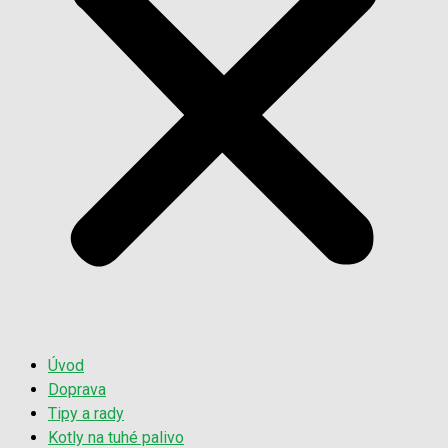
Úvod
Doprava
Tipy a rady
Kotly na tuhé palivo