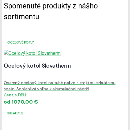
Spomenuté produkty z nášho
sortimentu
OCEĽOVÉ KOTLY
Oceľový kotol Slovatherm
Overený oceľový kotol na tuhé palivo s trojitou cirkuláciou
spalín. Spoľahlivá voľba k akumulačnej nádrži
Cena s DPH:
od 1070,00 €
SKLADOM