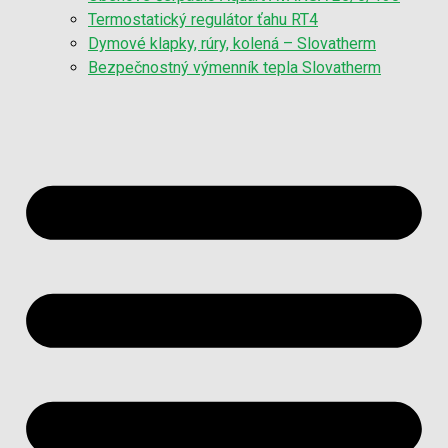
Termostatický regulátor ťahu RT4
Dymové klapky, rúry, kolená – Slovatherm
Bezpečnostný výmenník tepla Slovatherm