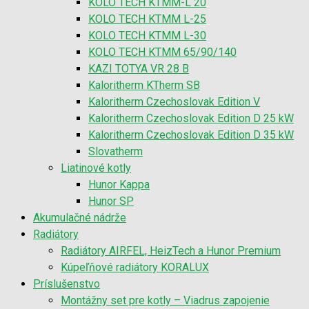
KOLO TECH KTMM-L 20
KOLO TECH KTMM L-25
KOLO TECH KTMM L-30
KOLO TECH KTMM 65/90/140
KAZI TOTYA VR 28 B
Kaloritherm KTherm SB
Kaloritherm Czechoslovak Edition V
Kaloritherm Czechoslovak Edition D 25 kW
Kaloritherm Czechoslovak Edition D 35 kW
Slovatherm
Liatinové kotly
Hunor Kappa
Hunor SP
Akumulačné nádrže
Radiátory
Radiátory AIRFEL, HeizTech a Hunor Premium
Kúpeľňové radiátory KORALUX
Príslušenstvo
Montážny set pre kotly – Viadrus zapojenie