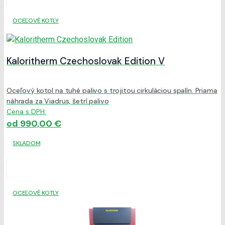
OCEĽOVÉ KOTLY
Kaloritherm Czechoslovak Edition V
Oceľový kotol na tuhé palivo s trojitou cirkuláciou spalín. Priama
náhrada za Viadrus, šetrí palivo
Cena s DPH:
od 990,00 €
SKLADOM
OCEĽOVÉ KOTLY