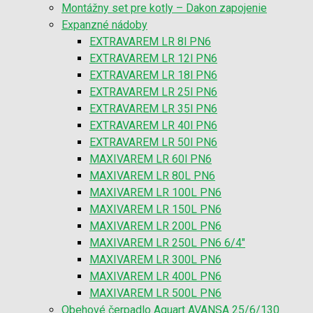
Montážny set pre kotly – Dakon zapojenie
Expanzné nádoby
EXTRAVAREM LR 8l PN6
EXTRAVAREM LR 12l PN6
EXTRAVAREM LR 18l PN6
EXTRAVAREM LR 25l PN6
EXTRAVAREM LR 35l PN6
EXTRAVAREM LR 40l PN6
EXTRAVAREM LR 50l PN6
MAXIVAREM LR 60l PN6
MAXIVAREM LR 80L PN6
MAXIVAREM LR 100L PN6
MAXIVAREM LR 150L PN6
MAXIVAREM LR 200L PN6
MAXIVAREM LR 250L PN6 6/4″
MAXIVAREM LR 300L PN6
MAXIVAREM LR 400L PN6
MAXIVAREM LR 500L PN6
Obehové čerpadlo Aquart AVANSA 25/6/130