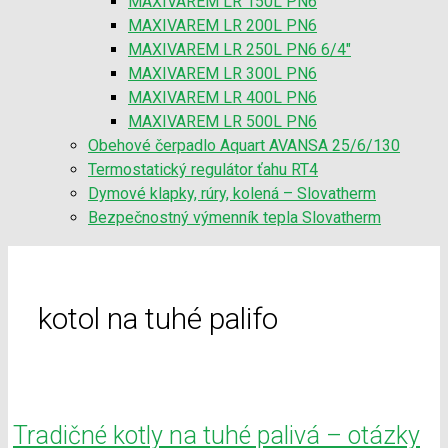
MAXIVAREM LR 150L PN6
MAXIVAREM LR 200L PN6
MAXIVAREM LR 250L PN6 6/4″
MAXIVAREM LR 300L PN6
MAXIVAREM LR 400L PN6
MAXIVAREM LR 500L PN6
Obehové čerpadlo Aquart AVANSA 25/6/130
Termostatický regulátor ťahu RT4
Dymové klapky, rúry, kolená – Slovatherm
Bezpečnostný výmenník tepla Slovatherm
kotol na tuhé palifo
Tradičné kotly na tuhé palivá – otázky