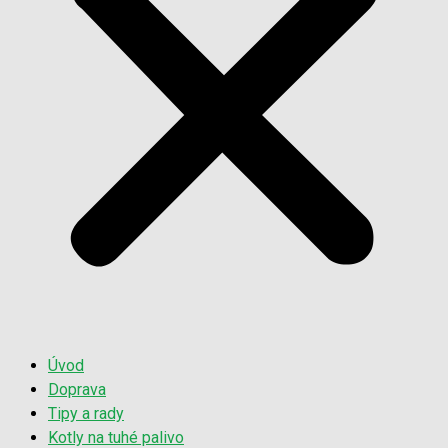
Úvod
Doprava
Tipy a rady
Kotly na tuhé palivo