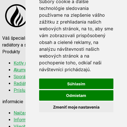
Súbory cookie a ďalšie
technológie sledovania
používame na zlepšenie vášho
zážitku z prehliadania našich
webových stránok, na to, aby sme
vám zobrazovali prispôsobený
Váš špecialista na vykurovaciu techniku. Kvalitné kotly,
obsah a cielené reklamy, na
radiátory a sporáky za najlepšie ceny na trhu.
analýzu návštevnosti našich
Produkty
webových stránok a na
pochopenie toho, odkiaľ naši
Kotly na tuhé palivo
návštevníci prichádzajú.
Akumulačné nádrže
Sporáky a kachle
Radiátory 22K
Súhlasím
Príslušenstvo
Odmietam
informácie
Zmeniť moje nastavenia
Najčastejšie otázky
Informácie o doprave
Všeobecné obchodné podmienky