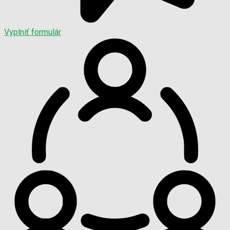
Vyplniť formulár