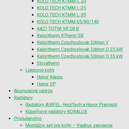
KOLO TECH KTMM-L 20
KOLO TECH KTMM L-25
KOLO TECH KTMM L-30
KOLO TECH KTMM 65/90/140
KAZI TOTYA VR 28 B
Kaloritherm KTherm SB
Kaloritherm Czechoslovak Edition V
Kaloritherm Czechoslovak Edition D 25 kW
Kaloritherm Czechoslovak Edition D 35 kW
Slovatherm
Liatinové kotly
Hunor Kappa
Hunor SP
Akumulačné nádrže
Radiátory
Radiátory AIRFEL, HeizTech a Hunor Premium
Kúpeľňové radiátory KORALUX
Príslušenstvo
Montážny set pre kotly – Viadrus zapojenie