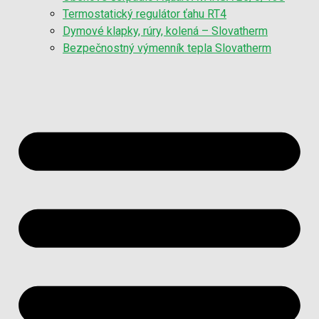
Termostatický regulátor ťahu RT4
Dymové klapky, rúry, kolená – Slovatherm
Bezpečnostný výmenník tepla Slovatherm