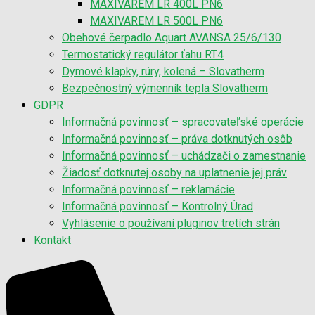
MAXIVAREM LR 400L PN6
MAXIVAREM LR 500L PN6
Obehové čerpadlo Aquart AVANSA 25/6/130
Termostatický regulátor ťahu RT4
Dymové klapky, rúry, kolená – Slovatherm
Bezpečnostný výmenník tepla Slovatherm
GDPR
Informačná povinnosť – spracovateľské operácie
Informačná povinnosť – práva dotknutých osôb
Informačná povinnosť – uchádzači o zamestnanie
Žiadosť dotknutej osoby na uplatnenie jej práv
Informačná povinnosť – reklamácie
Informačná povinnosť – Kontrolný Úrad
Vyhlásenie o používaní pluginov tretích strán
Kontakt