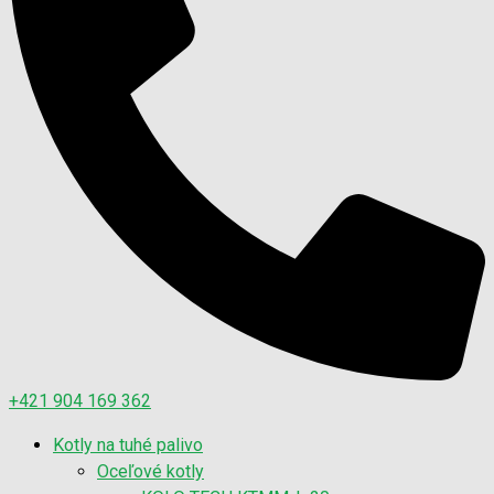
+421 904 169 362
Kotly na tuhé palivo
Oceľové kotly