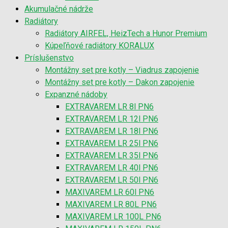
Akumulačné nádrže
Radiátory
Radiátory AIRFEL, HeizTech a Hunor Premium
Kúpeľňové radiátory KORALUX
Príslušenstvo
Montážny set pre kotly – Viadrus zapojenie
Montážny set pre kotly – Dakon zapojenie
Expanzné nádoby
EXTRAVAREM LR 8l PN6
EXTRAVAREM LR 12l PN6
EXTRAVAREM LR 18l PN6
EXTRAVAREM LR 25l PN6
EXTRAVAREM LR 35l PN6
EXTRAVAREM LR 40l PN6
EXTRAVAREM LR 50l PN6
MAXIVAREM LR 60l PN6
MAXIVAREM LR 80L PN6
MAXIVAREM LR 100L PN6