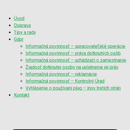
Úvod
Doprava
Tipy a rady
Gdpr
Informačná povinnosť – spracovateľské operácie
Informačná povinnosť – práva dotknutých osôb
Informačná povinnosť – uchádzači o zamestnanie
Žiadosť dotknutej osoby na uplatnenie jej práv
Informačná povinnosť – reklamácie
Informačná povinnosť – Kontrolný Úrad
Vyhlásenie o používaní plug – inov tretích strán
Kontakt