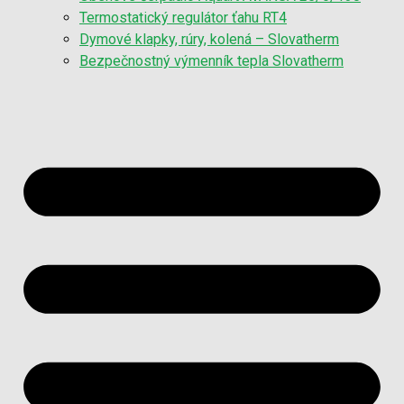
Termostatický regulátor ťahu RT4
Dymové klapky, rúry, kolená – Slovatherm
Bezpečnostný výmenník tepla Slovatherm