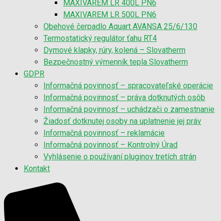
MAXIVAREM LR 400L PN6
MAXIVAREM LR 500L PN6
Obehové čerpadlo Aquart AVANSA 25/6/130
Termostatický regulátor ťahu RT4
Dymové klapky, rúry, kolená – Slovatherm
Bezpečnostný výmenník tepla Slovatherm
GDPR
Informačná povinnosť – spracovateľské operácie
Informačná povinnosť – práva dotknutých osôb
Informačná povinnosť – uchádzači o zamestnanie
Žiadosť dotknutej osoby na uplatnenie jej práv
Informačná povinnosť – reklamácie
Informačná povinnosť – Kontrolný Úrad
Vyhlásenie o používaní pluginov tretích strán
Kontakt