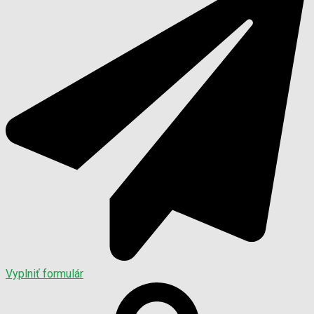
Vyplniť formulár