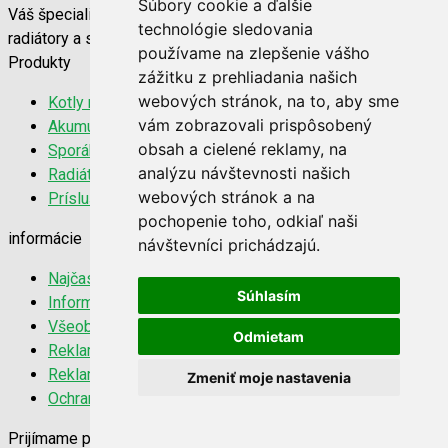
Súbory cookie a ďalšie
Váš špecialista na vykurovaciu techniku. Kvalitné kotly,
technológie sledovania
radiátory a sporáky za najlepšie ceny na trhu.
používame na zlepšenie vášho
Produkty
zážitku z prehliadania našich
webových stránok, na to, aby sme
Kotly na tuhé palivo
vám zobrazovali prispôsobený
Akumulačné nádrže
obsah a cielené reklamy, na
Sporáky a kachle
analýzu návštevnosti našich
Radiátory 22K
webových stránok a na
Príslušenstvo
pochopenie toho, odkiaľ naši
informácie
návštevníci prichádzajú.
Najčastejšie otázky
Súhlasím
Informácie o doprave
Všeobecné obchodné podmienky
Odmietam
Reklamačný poriadok
Reklamačný protokol
Zmeniť moje nastavenia
Ochrana súkromia
Prijímame platobné karty