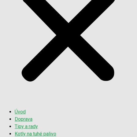
Úvod
Doprava
Tipy a rady
Kotly na tuhé palivo