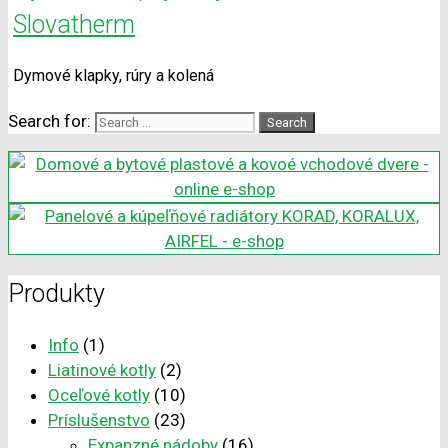
Slovatherm
Dymové klapky, rúry a kolená
Search for:
Produkty
Info
(1)
Liatinové kotly
(2)
Oceľové kotly
(10)
Príslušenstvo
(23)
Expanzné nádoby
(16)