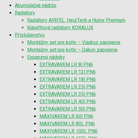
Akumulačné nádrže
Radiátory
Radiátory AIRFEL, HeizTech a Hunor Premium
Kúpeľňové radiátory KORALUX
Príslušenstvo
Montážny set pre kotly – Viadrus zapojenie
Montážny set pre kotly – Dakon zapojenie
Expanzné nádoby
EXTRAVAREM LR 8l PN6
EXTRAVAREM LR 12l PN6
EXTRAVAREM LR 18l PN6
EXTRAVAREM LR 25l PN6
EXTRAVAREM LR 35l PN6
EXTRAVAREM LR 40l PN6
EXTRAVAREM LR 50l PN6
MAXIVAREM LR 60l PN6
MAXIVAREM LR 80L PN6
MAXIVAREM LR 100L PN6