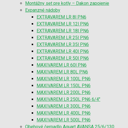
Montážny set pre kotly – Dakon zapojenie
Expanzné nádoby
EXTRAVAREM LR 8l PN6
EXTRAVAREM LR 12l PN6
EXTRAVAREM LR 18l PN6
EXTRAVAREM LR 25l PN6
EXTRAVAREM LR 35l PN6
EXTRAVAREM LR 40l PN6
EXTRAVAREM LR 50l PN6
MAXIVAREM LR 60l PN6
MAXIVAREM LR 80L PN6
MAXIVAREM LR 100L PN6
MAXIVAREM LR 150L PN6
MAXIVAREM LR 200L PN6
MAXIVAREM LR 250L PN6 6/4″
MAXIVAREM LR 300L PN6
MAXIVAREM LR 400L PN6
MAXIVAREM LR 500L PN6
Obehové čerpadlo Aquart AVANSA 25/6/130