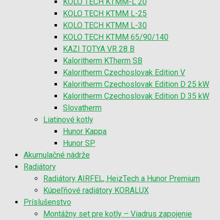
KOLO TECH KTMM-L 20
KOLO TECH KTMM L-25
KOLO TECH KTMM L-30
KOLO TECH KTMM 65/90/140
KAZI TOTYA VR 28 B
Kaloritherm KTherm SB
Kaloritherm Czechoslovak Edition V
Kaloritherm Czechoslovak Edition D 25 kW
Kaloritherm Czechoslovak Edition D 35 kW
Slovatherm
Liatinové kotly
Hunor Kappa
Hunor SP
Akumulačné nádrže
Radiátory
Radiátory AIRFEL, HeizTech a Hunor Premium
Kúpeľňové radiátory KORALUX
Príslušenstvo
Montážny set pre kotly – Viadrus zapojenie