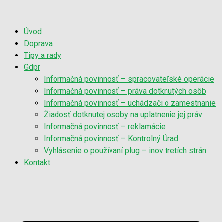
Úvod
Doprava
Tipy a rady
Gdpr
Informačná povinnosť – spracovateľské operácie
Informačná povinnosť – práva dotknutých osôb
Informačná povinnosť – uchádzači o zamestnanie
Žiadosť dotknutej osoby na uplatnenie jej práv
Informačná povinnosť – reklamácie
Informačná povinnosť – Kontrolný Úrad
Vyhlásenie o používaní plug – inov tretích strán
Kontakt